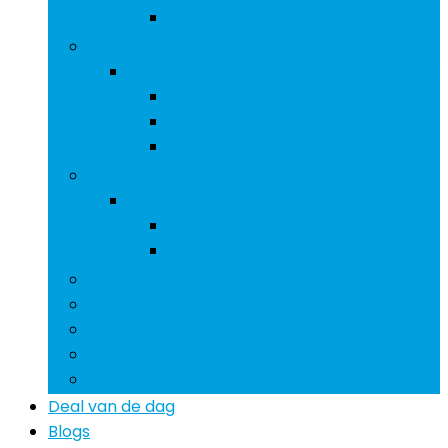
Voorgevormde vijvers
Vijververzorging and waterbehandeling
Vijververzorging and waterbehandeling
Schoonmaakgereedschap
Vijvernetten
Waterbehandelingsproducten
Vijvervisbenodigdheden
Vijvervisbenodigdheden
Schep- and visnetten
Vijvervisvoer
Complete vijversets
Slangadapters
Slangen
Vijverfonteinen
Vijvermistmakers
Deal van de dag
Blogs