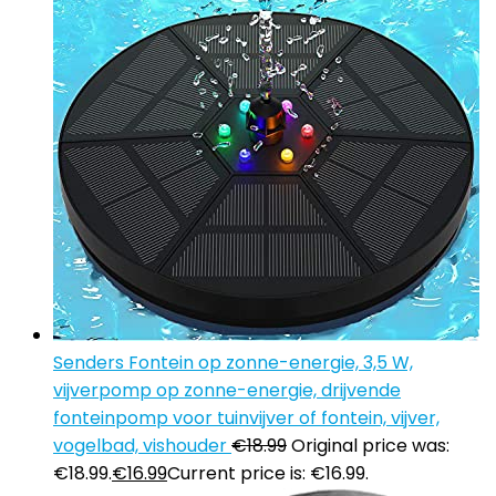
Senders Fontein op zonne-energie, 3,5 W,
vijverpomp op zonne-energie, drijvende
fonteinpomp voor tuinvijver of fontein, vijver,
vogelbad, vishouder
€
18.99
Original price was:
€18.99.
€
16.99
Current price is: €16.99.