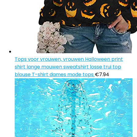
Tops voor vrouwen, vrouwen Halloween print
shirt lange mouwen sweatshirt losse trui top
blouse T-shirt dames mode tops
€
7.94