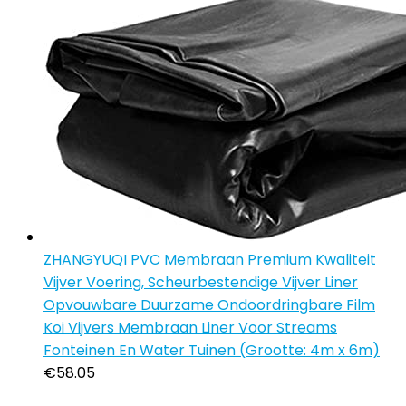
ZHANGYUQI PVC Membraan Premium Kwaliteit
Vijver Voering, Scheurbestendige Vijver Liner
Opvouwbare Duurzame Ondoordringbare Film
Koi Vijvers Membraan Liner Voor Streams
Fonteinen En Water Tuinen (Grootte: 4m x 6m)
€
58.05