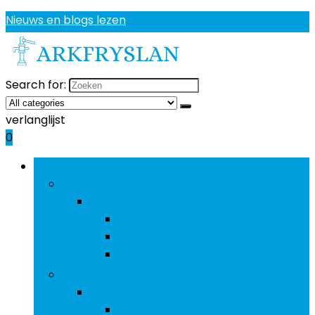
Nieuws en blogs lezen
Search for:
verlanglijst
0
Bladeren door rubrieken
Pompen
Pompen
Filterpompen
Fonteinpompen
Hogedrukpompen
Vijverfolie
Vijverfolie
Flexibele vijverfolie