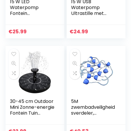
15 W LED
15 W USB
Waterpomp
Waterpomp
Fontein
Ultrastille met
Dompelpomp
Netsnoer
Aquarium Voor
Waterdichte
Aquarium Tuinvijver
Fontein met 12 LED
€
25.99
€
24.99
Outdoor Fontein
Licht voor Tuin
Pomp Decor Met 12
Waterpomp
Lichten UKplug
Aquarium Fontein
10WUKPlug
30-45 cm Outdoor
5M
Mini Zonne-energie
zwembadveiligheid
Fontein Tuin
sverdeler,
Zwembad Vijver
zwembadtouw met
Zonnepaneel
drijvers, zwembad
Vogelbad Drijvende
drijvende lijn met