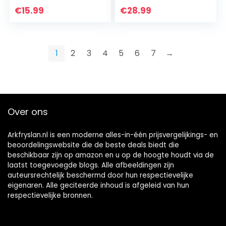
ctuur Decor
Vijver Vogelbad
€
15.99
€
28.99
Woondecoratie
Voor Tuindecoratie
Accessoires Mini
Outdoor Fontaine
Ambacht zoals
LED
getoond
1
2
3
4
5
6
7
→
Over ons
Arkfryslan.nl is een moderne alles-in-één prijsvergelijkings- en
beoordelingswebsite die de beste deals biedt die
beschikbaar zijn op amazon en u op de hoogte houdt via de
laatst toegevoegde blogs. Alle afbeeldingen zijn
auteursrechtelijk beschermd door hun respectievelijke
eigenaren. Alle geciteerde inhoud is afgeleid van hun
respectievelijke bronnen.