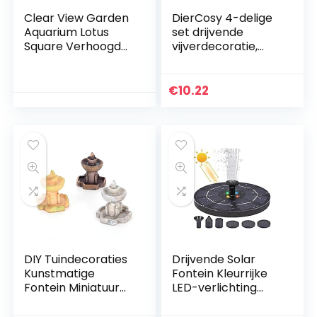
Clear View Garden
DierCosy 4-delige
Aquarium Lotus
set drijvende
Square Verhoogde
vijverdecoratie,
Tuin Vijver met
vijverplanten decor
Ramen (Zeegras
kunstmatige
Groen)
realistische schuim
€
10.22
lotus water lelie
bloem / lotus
schuim bloem
drijven vijver decor
water lelie / lotus
schuim bloem
DIY Tuindecoraties
Drijvende Solar
Kunstmatige
Fontein Kleurrijke
Fontein Miniatuur
LED-verlichting
Fairy Huizen Micro
Tuin Waterval
Landschapsarchite
Fontein Zwembad