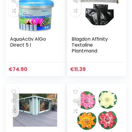
g Protector
AquaActiv AlGo
Blagdon Affinity
Direct 5 l
Textaline
Plantmand
€
74.90
€
11.39