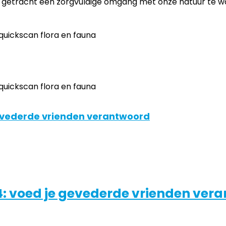
getracht een zorgvuldige omgang met onze natuur te w
gevederde vrienden verantwoord
4: voed je gevederde vrienden ver