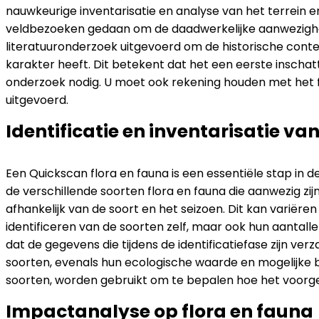
nauwkeurige inventarisatie en analyse van het terrein e
veldbezoeken gedaan om de daadwerkelijke aanwezighe
literatuuronderzoek uitgevoerd om de historische context
karakter heeft. Dit betekent dat het een eerste inschatt
onderzoek nodig. U moet ook rekening houden met het f
uitgevoerd.
Identificatie en inventarisatie va
Een Quickscan flora en fauna is een essentiële stap in d
de verschillende soorten flora en fauna die aanwezig zij
afhankelijk van de soort en het seizoen. Dit kan variëre
identificeren van de soorten zelf, maar ook hun aantalle
dat de gegevens die tijdens de identificatiefase zijn ve
soorten, evenals hun ecologische waarde en mogelijke bes
soorten, worden gebruikt om te bepalen hoe het voorge
Impactanalyse op flora en fauna