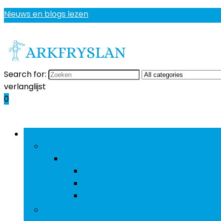
Nieuws en blogs lezen
Search for:
verlanglijst
0
Bladeren door rubrieken
Pompen
Pompen
Filterpompen
Fonteinpompen
Hogedrukpompen
Vijverfolie