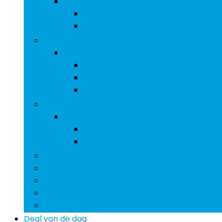
Vijverfolie
Flexibele vijverfolie
Voorgevormde vijvers
Vijververzorging and waterbehandeling
Vijververzorging and waterbehandeling
Schoonmaakgereedschap
Vijvernetten
Waterbehandelingsproducten
Vijvervisbenodigdheden
Vijvervisbenodigdheden
Schep- and visnetten
Vijvervisvoer
Complete vijversets
Slangadapters
Slangen
Vijverfonteinen
Vijvermistmakers
Deal van de dag