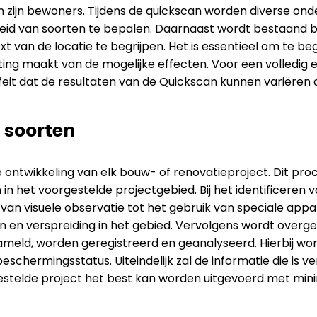
n zijn bewoners. Tijdens de quickscan worden diverse ond
id van soorten te bepalen. Daarnaast wordt bestaand 
 van de locatie te begrijpen. Het is essentieel om te beg
ing maakt van de mogelijke effecten. Voor een volledig en 
eit dat de resultaten van de Quickscan kunnen variëren 
n soorten
e ontwikkeling van elk bouw- of renovatieproject. Dit pro
n in het voorgestelde projectgebied. Bij het identificere
n van visuele observatie tot het gebruik van speciale appa
n en verspreiding in het gebied. Vervolgens wordt overgeg
rzameld, worden geregistreerd en geanalyseerd. Hierbij wo
chermingsstatus. Uiteindelijk zal de informatie die is ver
stelde project het best kan worden uitgevoerd met minim