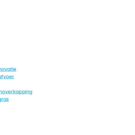
novatie
afvoer
uinoverkapping
gras