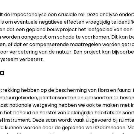
eelt de impactanalyse een cruciale rol. Deze analyse on
oel is om eventuele negatieve effecten vroegtijdig te iden
len dat een gepland bouwproject het leefgebied van een
n worden aangepast om schade te voorkomen. Dit kan bet
, of dat er compenserende maatregelen worden getroff
 voor verbetering van de natuur. Een project kan bijvoor
systeem verbetert.
na
etrekking hebben op de bescherming van flora en fauna. 
 natuurgebieden, plantensoorten en diersoorten te besc
aast nationale wetgeving hebben we ook te maken met inte
an het behoud en herstel van belangrijke habitats en soor
el instrument. Deze scan wordt vaak uitgevoerd bij ruimte
rd kunnen worden door de geplande werkzaamheden. Mocht