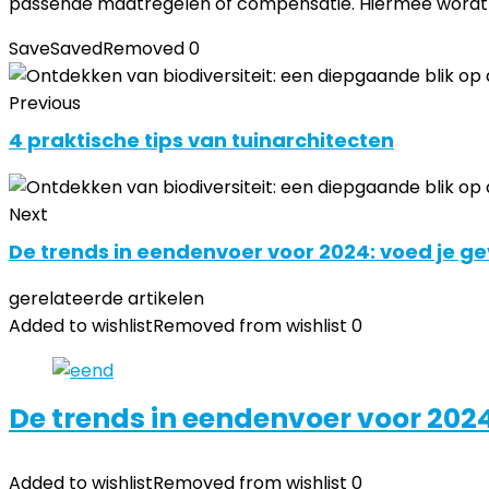
passende maatregelen of compensatie. Hiermee wordt 
Save
Saved
Removed
0
Previous
4 praktische tips van tuinarchitecten
Next
De trends in eendenvoer voor 2024: voed je 
gerelateerde artikelen
Added to wishlist
Removed from wishlist
0
De trends in eendenvoer voor 202
Added to wishlist
Removed from wishlist
0