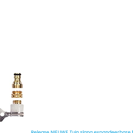
Release NIEUWE Tuin slang expandeerbare ho