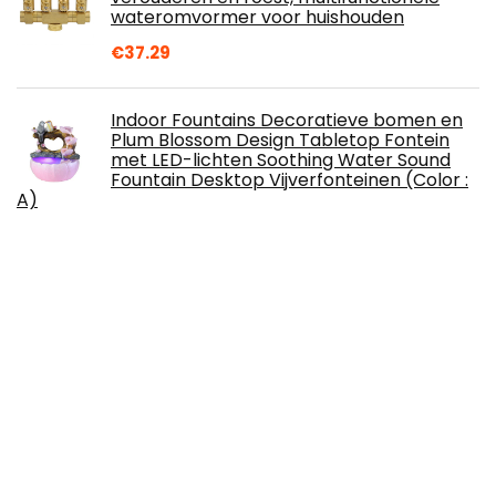
wateromvormer voor huishouden
€
37.29
Indoor Fountains Decoratieve bomen en
Plum Blossom Design Tabletop Fontein
met LED-lichten Soothing Water Sound
Fountain Desktop Vijverfonteinen (Color :
A)
€
128.45
Ruluti 155 cm Geel Metaal en Plastic Pijp
Cleaner Tool Dubbele Hoofd Borstel
Aquarium Filter Pomp Pijp
€
5.84
LensPro Koplamp Reparatie Polish, Auto
Koplamp Reiniger Koplamp Herstellen,
Advance Koplamp Reparatie Agent,