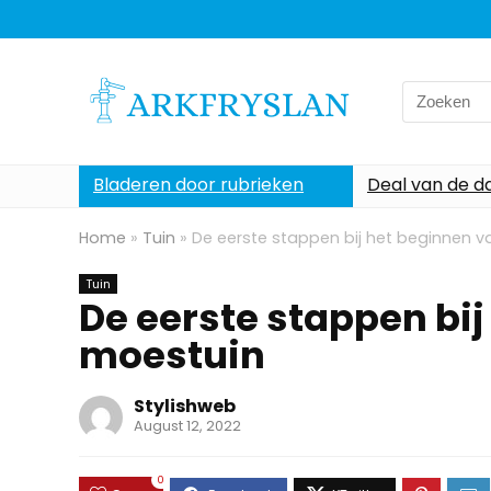
Search
for:
Bladeren door rubrieken
Deal van de d
Home
»
Tuin
»
De eerste stappen bij het beginnen 
Tuin
De eerste stappen bi
moestuin
Stylishweb
August 12, 2022
0