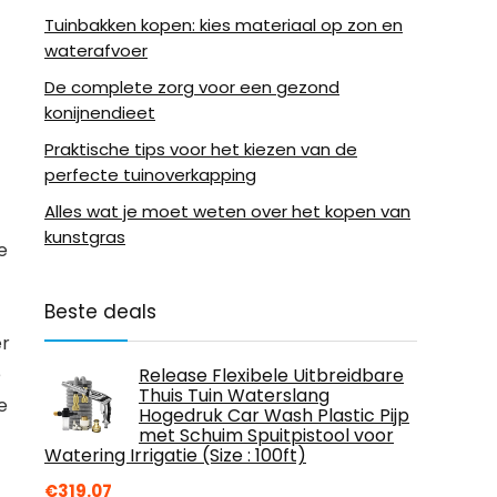
Tuinbakken kopen: kies materiaal op zon en
waterafvoer
t
De complete zorg voor een gezond
konijnendieet
Praktische tips voor het kiezen van de
perfecte tuinoverkapping
Alles wat je moet weten over het kopen van
kunstgras
e
Beste deals
er
e
Release Flexibele Uitbreidbare
Thuis Tuin Waterslang
e
Hogedruk Car Wash Plastic Pijp
met Schuim Spuitpistool voor
Watering Irrigatie (Size : 100ft)
€
319.07