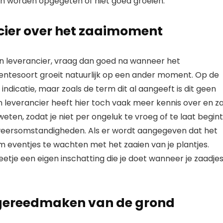
ken worden opgegeten of niet goed groeien.
cier over het zaaimoment
den leverancier, vraag dan goed na wanneer het
entesoort groeit natuurlijk op een ander moment. Op de
ndicatie, maar zoals de term dit al aangeeft is dit geen
n leverancier heeft hier toch vaak meer kennis over en za
 weten, zodat je niet per ongeluk te vroeg of te laat begint
 weersomstandigheden. Als er wordt aangegeven dat het
om eventjes te wachten met het zaaien van je plantjes.
eetje een eigen inschatting die je doet wanneer je zaadje
t gereedmaken van de grond