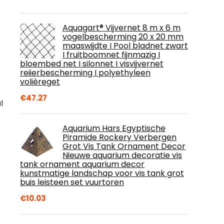
Aquagart® Vijvernet 8 m x 6 m
vogelbescherming 20 x 20 mm
maaswijdte I Pool bladnet zwart
I fruitboomnet fijnmazig I
bloembed net I silonnet I visvijvernet
reiierbescherming I polyethyleen
volièreget
€
47.27
l
Aquarium Hars Egyptische
Piramide Rockery Verbergen
Grot Vis Tank Ornament Decor
Nieuwe aquarium decoratie vis
s
tank ornament aquarium decor
kunstmatige landschap voor vis tank grot
buis leisteen set vuurtoren
€
10.03