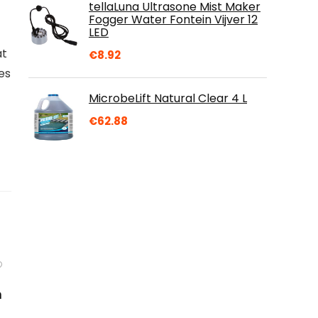
tellaLuna Ultrasone Mist Maker
Fogger Water Fontein Vijver 12
LED
at
€
8.92
es
MicrobeLift Natural Clear 4 L
€
62.88
n