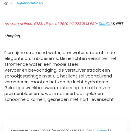
9
Vijverfonteinen
Amazon.nl Price:
€
128.45
(as of 09/04/2023 21:13 PST-
Details
)
&
FREE
Shipping
.
Plumrijme stromend water, bronwater stroomt in de
elegante pruimbloesems, kleine lichten verlichten het
stromende water, een mooie sfeer.
Vervoer en bevochtiging, de verstuiver straalt een
sprookjesachtige mist uit, het licht zal voortdurend
veranderen, mooi en het kan de lucht hydrateren.
Gelukkige wenkbrauwen, eksters op de takken van
pruimenbloesems, wat impliceert dat geluk en
schoonheid komen, gesneden met hart, levensecht.
Amazon.nl Price:
€
128.45
(as of 09/04/2023 21:13 PST-
Details
)
&