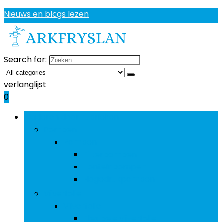
Nieuws en blogs lezen
Search for:
verlanglijst
0
Bladeren door rubrieken
Pompen
Pompen
Filterpompen
Fonteinpompen
Hogedrukpompen
Vijverfolie
Vijverfolie
Flexibele vijverfolie