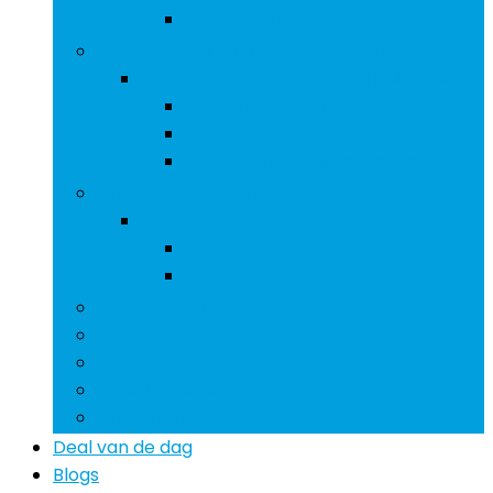
Voorgevormde vijvers
Vijververzorging and waterbehandeling
Vijververzorging and waterbehandeling
Schoonmaakgereedschap
Vijvernetten
Waterbehandelingsproducten
Vijvervisbenodigdheden
Vijvervisbenodigdheden
Schep- and visnetten
Vijvervisvoer
Complete vijversets
Slangadapters
Slangen
Vijverfonteinen
Vijvermistmakers
Deal van de dag
Blogs