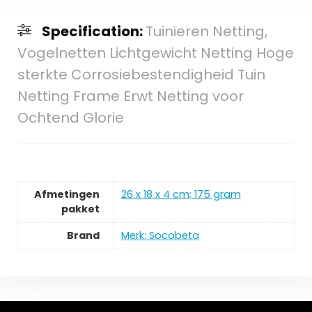
Specification:
Tuinieren Netting,
Vogelnetten Lichtgewicht Netting Hoge
sterkte Corrosiebestendigheid Tuin
Netting Frame Erwt Netting voor
Ochtend Glorie
Afmetingen
‎26 x 18 x 4 cm; 175 gram
pakket
Brand
Merk: Socobeta