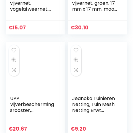
vijvernet,
vijvernet, groen, 17
vogelafweernet,
mm x 17 mm, maas,
vogelbescherming
bescherming
snet, gemakkelijk
tegen bladeren,
op te bouwen
vijver, afdeknet,
€
15.07
€
30.10
zwembad- en
vogelbescherming
visvijvernet
snet, tuinnet,
beschermt vissen,
boomnet,
vijvers en koi tegen
reigerbescherming,
vogels en bladeren,
bloemnet, bladnet,
6 x 10 m
silonnet,
beschermingsnet,
vijverafdekking (5
m, groen, 8 m
breed)
UPP
Jeanoko Tuinieren
Vijverbescherming
Netting, Tuin Mesh
srooster,
Netting Erwt
vogelafweer en
Netting
kattenafweer
Lichtgewicht Tuin
zonder net,
Planting Tool voor
€
20.67
€
9.20