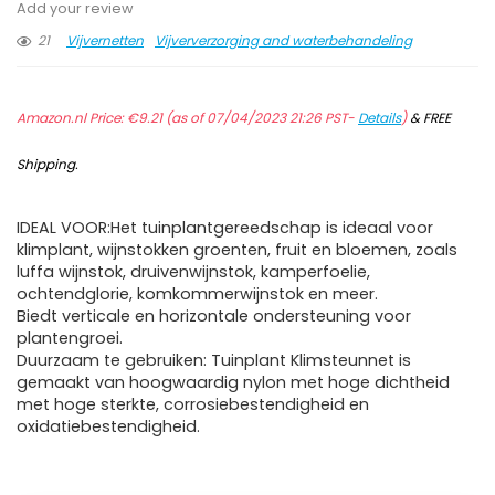
Add your review
21
Vijvernetten
Vijververzorging and waterbehandeling
Amazon.nl Price:
€
9.21
(as of 07/04/2023 21:26 PST-
Details
)
&
FREE
Shipping
.
IDEAL VOOR:Het tuinplantgereedschap is ideaal voor
klimplant, wijnstokken groenten, fruit en bloemen, zoals
luffa wijnstok, druivenwijnstok, kamperfoelie,
ochtendglorie, komkommerwijnstok en meer.
Biedt verticale en horizontale ondersteuning voor
plantengroei.
Duurzaam te gebruiken: Tuinplant Klimsteunnet is
gemaakt van hoogwaardig nylon met hoge dichtheid
met hoge sterkte, corrosiebestendigheid en
oxidatiebestendigheid.