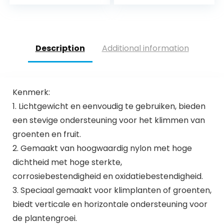
grondankers –
vijverafdekking,
robuust weefsel –
vogelafweernet,
weer- en UV-
robuust
bestendig/netafde
kking voor tuinvijver
Description
Additional information
&
zwembad/vijvernet
/ 9961550
Kenmerk:
1. Lichtgewicht en eenvoudig te gebruiken, bieden
een stevige ondersteuning voor het klimmen van
groenten en fruit.
2. Gemaakt van hoogwaardig nylon met hoge
dichtheid met hoge sterkte,
corrosiebestendigheid en oxidatiebestendigheid.
3. Speciaal gemaakt voor klimplanten of groenten,
biedt verticale en horizontale ondersteuning voor
de plantengroei.