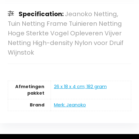
Specification:
Jeanoko Netting,
Tuin Netting Frame Tuinieren Netting
Hoge Sterkte Vogel Opleveren Vijver
Netting High-density Nylon voor Druif
Wijnstok
Afmetingen
‎26 x 18 x 4 cm; 182 gram
pakket
Brand
Merk: Jeanoko