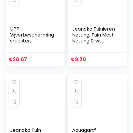
UPP
Jeanoko Tuinieren
Vijverbescherming
Netting, Tuin Mesh
srooster,
Netting Erwt
vogelafweer en
Netting
kattenafweer
Lichtgewicht Tuin
zonder net,
Planting Tool voor
€
20.67
€
9.20
beschermt vissen
Vining Groenten
effectief maar
behoudt de
vijversfeer [20
stuks]
Jeanoko Tuin
Aquagart®