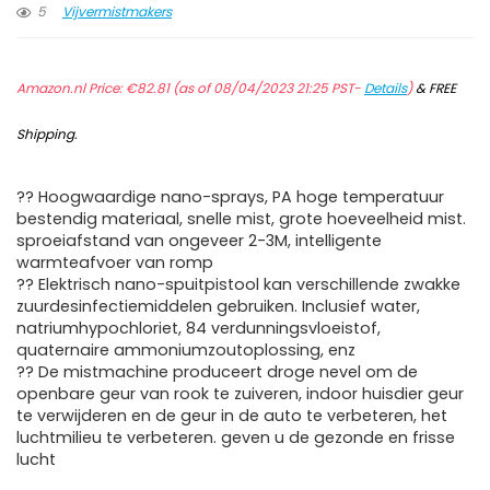
5
Vijvermistmakers
Amazon.nl Price:
€
82.81
(as of 08/04/2023 21:25 PST-
Details
)
&
FREE
Shipping
.
?? Hoogwaardige nano-sprays, PA hoge temperatuur
bestendig materiaal, snelle mist, grote hoeveelheid mist.
sproeiafstand van ongeveer 2-3M, intelligente
warmteafvoer van romp
?? Elektrisch nano-spuitpistool kan verschillende zwakke
zuurdesinfectiemiddelen gebruiken. Inclusief water,
natriumhypochloriet, 84 verdunningsvloeistof,
quaternaire ammoniumzoutoplossing, enz
?? De mistmachine produceert droge nevel om de
openbare geur van rook te zuiveren, indoor huisdier geur
te verwijderen en de geur in de auto te verbeteren, het
luchtmilieu te verbeteren. geven u de gezonde en frisse
lucht