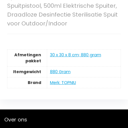
Spuitpistool, 500ml Elektrische Spuiter,
Draadloze Desinfectie Sterilisatie Spuit
voor Outdoor/Indoor
Afmetingen
‎30 x 30 x 8 cm; 880 gram
pakket
Itemgewicht
‎880 Gram
Brand
Merk: TOPNIU
Over ons