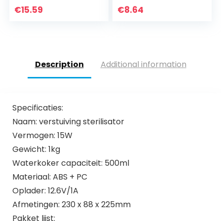
Scandinavische
€
15.59
€
8.64
Zweedse Tomte
Veteranen Dag
Gnome
Description
Additional information
Specificaties:
Naam: verstuiving sterilisator
Vermogen: 15W
Gewicht: 1kg
Waterkoker capaciteit: 500ml
Materiaal: ABS + PC
Oplader: 12.6V/1A
Afmetingen: 230 x 88 x 225mm
Pakket lijst: