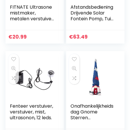
FITNATE Ultrasone
Afstandsbediening
mistmaker,
Drijvende Solar
metalen verstuiver,
Fontein Pomp, Tuin
24 V mistmaker,
Decoratie Handig
mistfog voor vijver,
om Zonnefontein
aquarium, tuin,
te gebruiken voor
€
20.99
€
63.49
Halloween EU-
Landschap Decor
stekker (zilver)
voor Familie
Decoratie
Fenteer verstuiver,
Onafhankelijkheids
verstuiver, mist,
dag Gnome
ultrasonon, 12 leds.
Sterren
Patriottische
Veteranen Dag