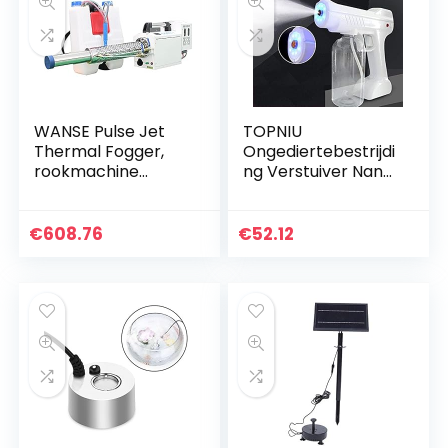
WANSE Pulse Jet
TOPNIU
Thermal Fogger,
Ongediertebestrijdi
rookmachine
ng Verstuiver Nano
mistvernevelaar
Spray
voor orchard
Desinfectiemiddel
Garden
Gun, Sprayer Nano
€
608.76
€
52.12
waternevelmodus/
Desinfectie
rookmodus
verstuiving Spray
Machine
Elektrische Blauw
Licht Stoom
Spuitpistool
Verstelbare Mist
Volume 2000 Mah
Thuis Auto Milieu
Disin