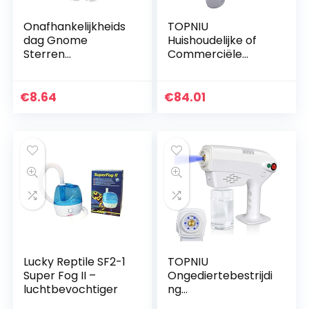
Onafhankelijkheids
TOPNIU
dag Gnome
Huishoudelijke of
Sterren
Commerciële
Patriottische
sproeiers Spuiter
Veteranen Dag
Nano Stoompistool
Scandinavische
Sterilisator,
€
8.64
€
84.01
Zweedse Tomte
Desinfectie Blauw
Veteranen Dag
Licht Nano
Gnome
Stoompistool,
Blauw Licht
Desinfectie
Spuitpistool (Kleur:
Standaard)
Lucky Reptile SF2-1
TOPNIU
Super Fog II –
Ongediertebestrijdi
luchtbevochtiger
ng
verdampingSterilis