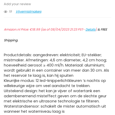
Add your review
19
Vijvermistmakers
Amazon.nl Price:
€
18.99
(as of 08/04/2023 21:23 PST-
Details
)
&
FREE
Shipping
.
Productdetails: aangedreven: elektriciteit; EU-stekker;
mistmaker. Afmetingen: 4,6 cm diameter, 4,2 cm hoog;
hoeveelheid aerosol: ≥ 400 ml/h. Materiaal: aluminium;
wordt gebruikt in een container van meer dan 30 cm. Als
het reservoir te laag is, kan hij spuiten
Kleurrijke modus: 12 led-knipperlichtkleuren ‘s nachts op
willekeurige wijze om veel aandacht te trekken.
Uitstekend design: het kan je vijver of watertank een
adembenemend misteffect geven om de slechte geur
met elektrische en ultrasone technologie te filteren.
Waterstandsensor: schakelt de mister automatisch uit
wanneer het waterniveau laag is