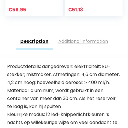
atie spuitpistool
Huishoudelijke
€
59.95
€
51.13
draagbare
desinfectie
spuitpistool blauw
licht stoom
spuitpistool, 500 ml
Description
Additional information
elektrische
sproeier, Draadloze
desinfectie
sterilisatie spuitbus
voor Ou
Productdetails: aangedreven: elektriciteit; EU-
stekker; mistmaker. Afmetingen: 4,6 cm diameter,
4,2 cm hoog; hoeveelheid aerosol: ≥ 400 ml/h.
Materiaal: aluminium; wordt gebruikt in een
container van meer dan 30 cm. Als het reservoir
te laag is, kan hij spuiten
Kleurrijke modus: 12 led-knipperlichtkleuren ‘s
nachts op willekeurige wijze om veel aandacht te