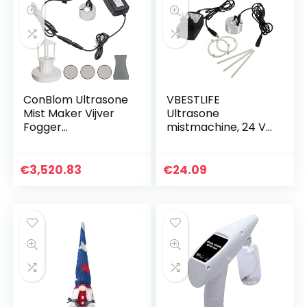
ConBlom Ultrasone
VBESTLIFE
Mist Maker Vijver
Ultrasone
Fogger
mistmachine, 24 V,
Waterfontein met
fontein,
Power Adapter, DC
vijverververstuiver,
24V Zinklegering
luchtbevochtiger
€
3,520.83
€
24.09
Luchtbevochtiger
met adapter voor
Verstuiver met
binnen- of
Waterniveau
buitenfontein,
Sensing, voor Fish
waterspelen en
tank landschap
kantoortoepassing
Vijver Aquarium
en, 100-240 V (EU-
Tuin
stekker)