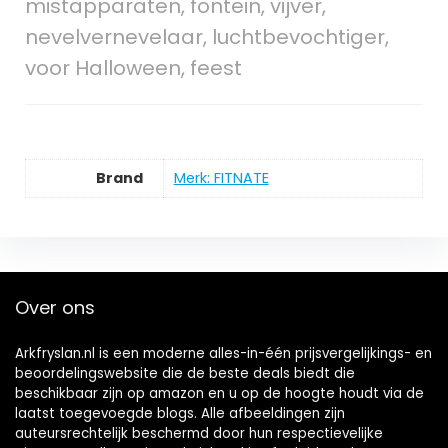
mistapparaten, fontein, vijver,
nevelvernevelaar, luchtbevochtiger,
voor Halloween, feest
Brand
Merk: FITNATE
Over ons
Arkfryslan.nl is een moderne alles-in-één prijsvergelijkings- en
beoordelingswebsite die de beste deals biedt die
beschikbaar zijn op amazon en u op de hoogte houdt via de
laatst toegevoegde blogs. Alle afbeeldingen zijn
auteursrechtelijk beschermd door hun respectievelijke