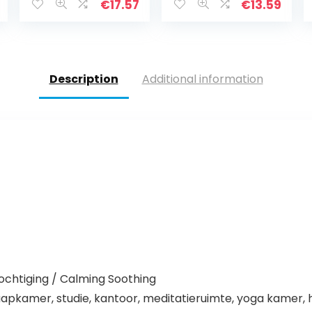
€
17.57
€
13.59
waterpomp met
Verwijderbare
kleurled-
Bodem
tuinfontein met
Bakvormen
3 W
Cake Supplies
zonnepaneel
Description
Additional information
voor tuin,
vogelbad,
visbak
chtiging / Calming Soothing
kamer, studie, kantoor, meditatieruimte, yoga kamer, ho