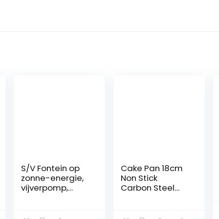
S/V Fontein op
Cake Pan 18cm
zonne-energie,
Non Stick
vijverpomp,
Carbon Steel
outdoor,
Bake Mould
drijvende
Ronde Cake
fonteinpomp,
Bakvormen