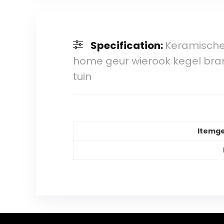
Specification:
Keramische
home geur wierook kegel bran
tuin
Itemg