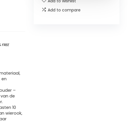
Add to wishlist
Add to compare
&
FREE
materiaal,
 en
ouder –
 van de
r.
asten 10
an wierook,
maar