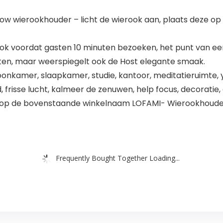
w wierookhouder – licht de wierook aan, plaats deze op
ok voordat gasten 10 minuten bezoeken, het punt van een
sten, maar weerspiegelt ook de Host elegante smaak.
kamer, slaapkamer, studie, kantoor, meditatieruimte, yo
risse lucht, kalmeer de zenuwen, help focus, decoratie, 
kt u op de bovenstaande winkelnaam LOFAMI- Wierookhoude
Frequently Bought Together Loading...