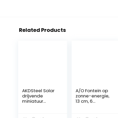
Related Products
AKDSteel Solar
A/O Fontein op
drijvende
zonne-energie,
miniatuur
13 cm, 6
landschapsfont
sproeiers, op
ein 1.6w zonne-
zonne-energie,
fonteinpomp,
vogelbad-