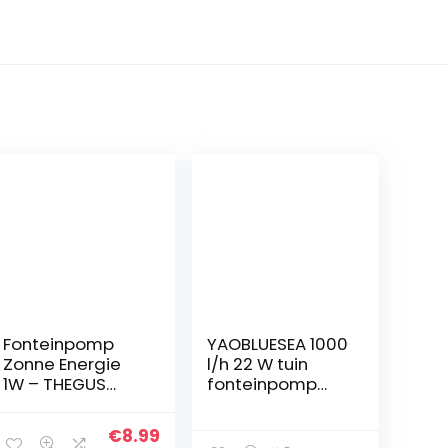
Fonteinpomp
YAOBLUESEA 1000
Zonne Energie
l/h 22 W tuin
1W – THEGUS
fonteinpomp
Rond Zonne
vijverpomp
Energie
waterspeelpom
Original
Current
€
8.99
Waterfonteinpa
p