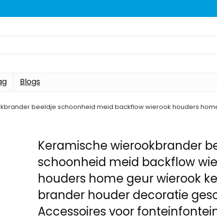
ag
Blogs
kbrander beeldje schoonheid meid backflow wierook houders home
Keramische wierookbrander be
schoonheid meid backflow wi
houders home geur wierook ke
brander houder decoratie ges
Accessoires voor fonteinfontei