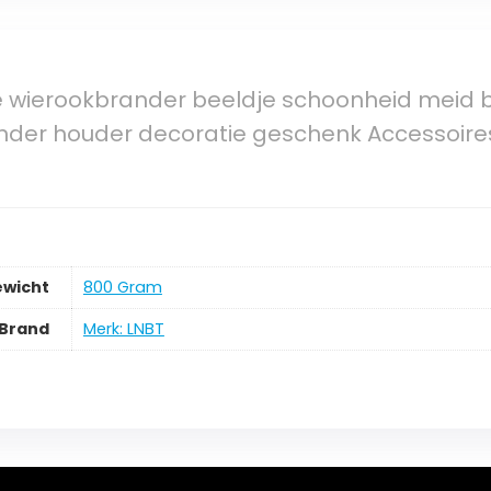
 wierookbrander beeldje schoonheid meid b
der houder decoratie geschenk Accessoires 
ewicht
‎800 Gram
Brand
Merk: LNBT