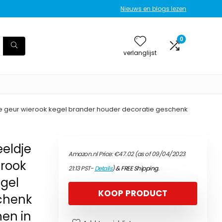
Nieuws en blogs lezen
0
verlanglijst
 geur wierook kegel brander houder decoratie geschenk
eldje
Amazon.nl Price:
€
47.02
(as of 09/04/2023
erook
21:13 PST-
Details
)
&
FREE Shipping
.
gel
KOOP PRODUCT
chenk
nen in