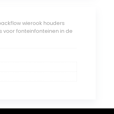
ackflow wierook houders
voor fonteinfonteinen in de