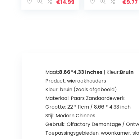
€
14.99
€
9.77
gebruikt voor
waterfonteinpa
vogelbaden,
neel, kleine mini-
vijvers,
fonteinset, voor
zwembaden,
aquarium, vijver,
aquariums,
zwembad,
aquaria en
tuindecoratie
tuinen
Maat:
8.66*4.33 inches
| Kleur:
Bruin
Product: wierookhouders
Kleur: bruin (zoals afgebeeld)
Materiaal: Paars Zandaardewerk
Grootte: 22 * ​​11cm / 8.66 * 4.33 inch
Stijl: Modern Chinees
Gebruik: Olfactory Demontage / Ontvo
Toepassingsgebieden: woonkamer, slaap