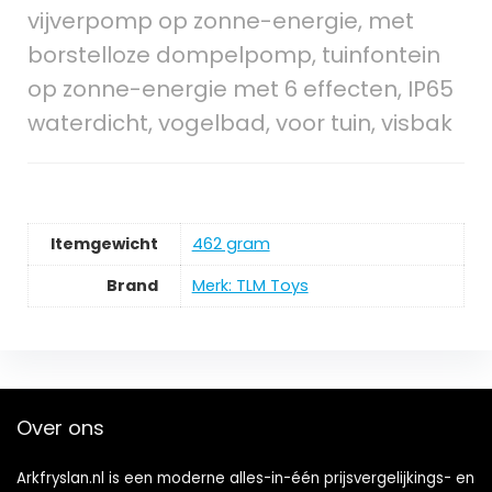
vijverpomp op zonne-energie, met
borstelloze dompelpomp, tuinfontein
op zonne-energie met 6 effecten, IP65
waterdicht, vogelbad, voor tuin, visbak
Itemgewicht
‎462 gram
Brand
Merk: TLM Toys
Over ons
Arkfryslan.nl is een moderne alles-in-één prijsvergelijkings- en