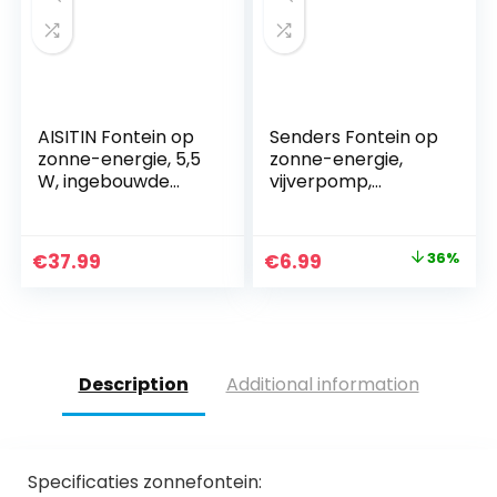
AISITIN Fontein op
Senders Fontein op
zonne-energie, 5,5
zonne-energie,
W, ingebouwde
vijverpomp,
1500 mAh batterij,
tuinwaterpomp
solar vijverpomp,
met 1,0 W
waterpomp,
monokristallijn
Original
Current
€
37.99
€
6.99
36%
drijvende
zonnepaneel,
price
price
fonteinpomp met 6
fontein op zonne-
fonteinstijlen voor
energie, drijvende
was:
is:
vogelbad/kleine
fonteinpomp voor
€10.99.
€6.99.
vijver/tuin/watercir
tuinvijver of fontein,
culatie
vijver, vishouder
Description
Additional information
Specificaties zonnefontein: