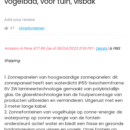
vogelbad, voor tuin, visbak
Add your review
97
Vijverfonteinen
Amazon.nl Price:
€
17.96
(as of 08/04/2023 21:16 PST-
Details
)
&
FREE
Shipping
.
1. Zonnepanelen van hoogwaardige zonnepanelen: dit
zonnepaneel heeft een waterdicht IP65-beschermframe.
6V 2W lamineertechnologie gemaakt van polykristallijn
glas. De glasrektechnologie kan de foutpercentage van
producten uitbreiden en verminderen. Uitgerust met een
3 meter lange kabel.
2. Zonnefonteinen van vogelhuisje op zonne-energie: de
waterpomp op zonne-energie van de fontein
ondersteunt actief water en biedt een frisse en gezonde
badomgeving voor vissen en vogels. Onze fontein op