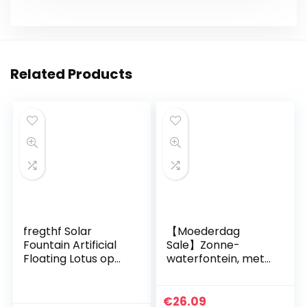
Related Products
fregthf Solar
【Moederdag
Fountain Artificial
Sale】Zonne-
Floating Lotus op
waterfontein, met
zonne-energie
verschillende
Fontein Pomp Pond
sproeiers Zonne-
Gardens Aquaria
fontein Andere
€
26.09