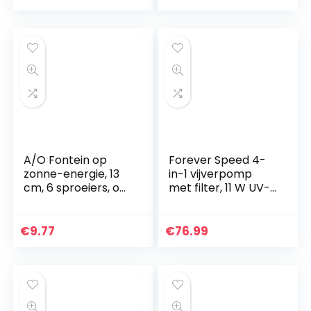
Zwembaden Decor
buitendecoratie
Drijvende fontein
Buitendecoratie
voor tuin Kleine
vijverdecoratie
A/O Fontein op
Forever Speed 4-
zonne-energie, 13
in-1 vijverpomp
cm, 6 sproeiers, op
met filter, 11 W UV-
zonne-energie,
zuiveraar, 2500 l/u,
vogelbad-
met 10 m
waterfonteinpanee
stroomkabel voor
€
9.77
€
76.99
l, kleine mini-
tuin- en
fonteinset, voor
fonteinvormgeving
aquarium, vijver,
(11 W 2500 l/h)
zwembad,
tuindecoratie