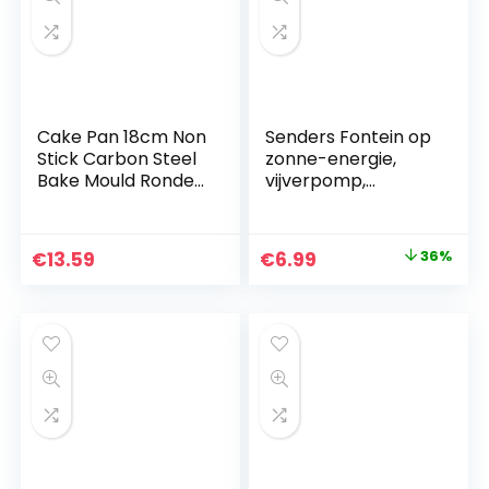
Cake Pan 18cm Non
Senders Fontein op
Stick Carbon Steel
zonne-energie,
Bake Mould Ronde
vijverpomp,
Cake Bakvormen
tuinwaterpomp
Verwijderbare
met 1,0 W
Bodem Bakvormen
monokristallijn
Original
Current
€
13.59
€
6.99
36%
Cake Supplies
zonnepaneel,
price
price
fontein op zonne-
energie, drijvende
was:
is:
fonteinpomp voor
€10.99.
€6.99.
tuinvijver of fontein,
vijver, vishouder