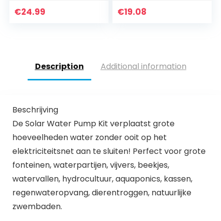
waterspeelpomp
silicium
beeklooppomp
zonnepaneel
€
24.99
€
19.08
waterpomp fontein
waterdicht fontein
waterpomp
tuinvijverfontein
buiten voor klein
zwembad of terras
Description
Additional information
Beschrijving
De Solar Water Pump Kit verplaatst grote
hoeveelheden water zonder ooit op het
elektriciteitsnet aan te sluiten! Perfect voor grote
fonteinen, waterpartijen, vijvers, beekjes,
watervallen, hydrocultuur, aquaponics, kassen,
regenwateropvang, dierentroggen, natuurlijke
zwembaden.