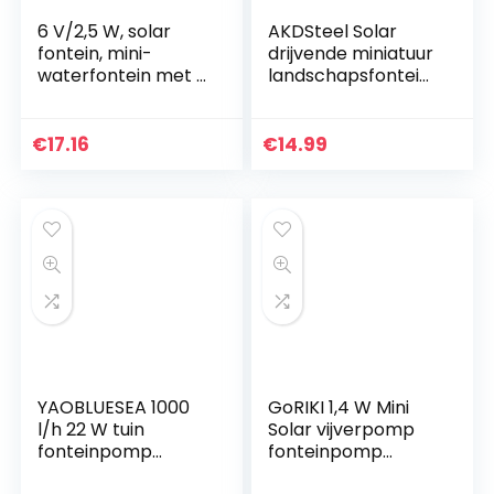
6 V/2,5 W, solar
AKDSteel Solar
fontein, mini-
drijvende miniatuur
waterfontein met 7
landschapsfontein
verschillende
1.6w zonne-
sproeiers voor de
fonteinpomp,
decoratie van
gebruikt voor
€
17.16
€
14.99
gazon en tuin,
vogelbaden, vijvers,
zwembad van
zwembaden,
vogelbad
aquariums, aquaria
en tuinen
YAOBLUESEA 1000
GoRIKI 1,4 W Mini
l/h 22 W tuin
Solar vijverpomp
fonteinpomp
fonteinpomp
vijverpomp
monokristallijn