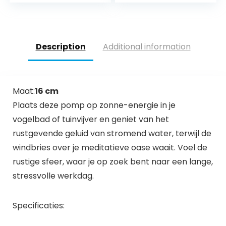
Drijvende fontein
fonteinpomp met 6
Buitendecoratie
fonteinstijlen voor
voor tuin Kleine
tuin, vogelbad,
vijverdecoratie
visbak
Description
Additional information
Maat:
16 cm
Plaats deze pomp op zonne-energie in je
vogelbad of tuinvijver en geniet van het
rustgevende geluid van stromend water, terwijl de
windbries over je meditatieve oase waait. Voel de
rustige sfeer, waar je op zoek bent naar een lange,
stressvolle werkdag.
Specificaties: