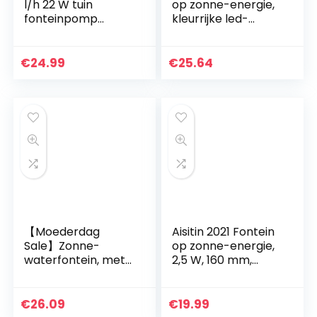
l/h 22 W tuin
op zonne-energie,
fonteinpomp
kleurrijke led-
vijverpomp
verlichting,
waterspeelpomp
vijverpomp,
beeklooppomp
waterpomp,
€
24.99
€
25.64
waterpomp fontein
zonne-pomp,
fontein voor de
tuin, kleine vijver,
aquarium
【Moederdag
Aisitin 2021 Fontein
Sale】Zonne-
op zonne-energie,
waterfontein, met
2,5 W, 160 mm,
verschillende
zonne-vijverpomp,
sproeiers Zonne-
outdoor,
fontein Andere
waterpomp,
€
26.09
€
19.99
buitendecoratie
drijvende