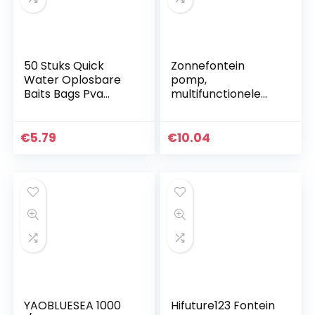
50 Stuks Quick
Zonnefontein
Water Oplosbare
pomp,
Baits Bags Pva
multifunctionele
Vissen Mesh
zonne-
Universal Refill Bait
waterfontein 4
Bag Voor Solid Baits
sproeiers pomp
€
5.79
€
10.04
Karpervissen
met drijvende
Device Tackle Kit
zonne-vijverfontein
(wit)
voor
vogelbad/vijver/zw
embad/vistank/aq
uarium/watercircul
atie en
tuindecoratie
YAOBLUESEA 1000
Hifuture123 Fontein