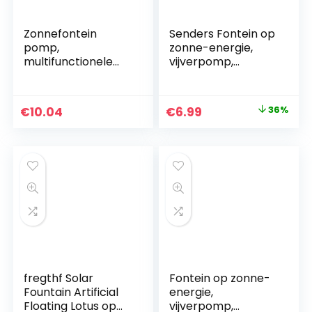
Zonnefontein
Senders Fontein op
pomp,
zonne-energie,
multifunctionele
vijverpomp,
zonne-
tuinwaterpomp
waterfontein 4
met 1,0 W
sproeiers pomp
monokristallijn
Original
Current
€
10.04
€
6.99
36%
met drijvende
zonnepaneel,
price
price
zonne-vijverfontein
fontein op zonne-
voor
energie, drijvende
was:
is:
vogelbad/vijver/zw
fonteinpomp voor
€10.99.
€6.99.
embad/vistank/aq
tuinvijver of fontein,
uarium/watercircul
vijver, vishouder
atie en
tuindecoratie
fregthf Solar
Fontein op zonne-
Fountain Artificial
energie,
Floating Lotus op
vijverpomp,