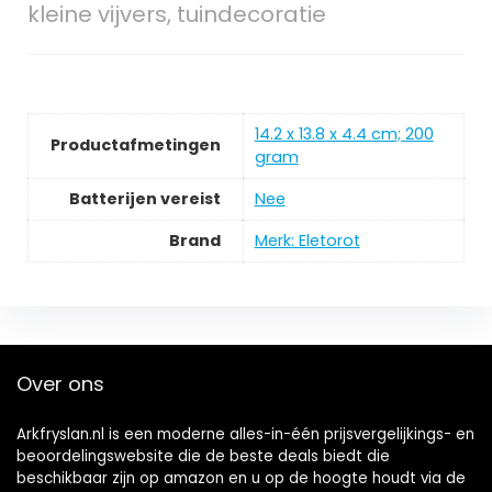
kleine vijvers, tuindecoratie
‎14.2 x 13.8 x 4.4 cm; 200
Productafmetingen
gram
Batterijen vereist
‎Nee
Brand
Merk: Eletorot
Over ons
Arkfryslan.nl is een moderne alles-in-één prijsvergelijkings- en
beoordelingswebsite die de beste deals biedt die
beschikbaar zijn op amazon en u op de hoogte houdt via de