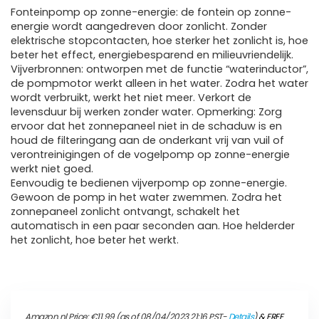
Fonteinpomp op zonne-energie: de fontein op zonne-
energie wordt aangedreven door zonlicht. Zonder
elektrische stopcontacten, hoe sterker het zonlicht is, hoe
beter het effect, energiebesparend en milieuvriendelijk.
Vijverbronnen: ontworpen met de functie “waterinductor”,
de pompmotor werkt alleen in het water. Zodra het water
wordt verbruikt, werkt het niet meer. Verkort de
levensduur bij werken zonder water. Opmerking: Zorg
ervoor dat het zonnepaneel niet in de schaduw is en
houd de filteringang aan de onderkant vrij van vuil of
verontreinigingen of de vogelpomp op zonne-energie
werkt niet goed.
Eenvoudig te bedienen vijverpomp op zonne-energie.
Gewoon de pomp in het water zwemmen. Zodra het
zonnepaneel zonlicht ontvangt, schakelt het
automatisch in een paar seconden aan. Hoe helderder
het zonlicht, hoe beter het werkt.
Amazon.nl Price:
€
11.99
(as of 08/04/2023 21:16 PST-
Details
)
&
FREE