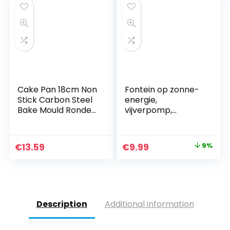
vishouder,
zwembad (1W)
Cake Pan 18cm Non
Fontein op zonne-
Stick Carbon Steel
energie,
Bake Mould Ronde
vijverpomp,
Cake Bakvormen
waterpomp op
Verwijderbare
zonne-energie met
Bodem Bakvormen
1 W monokristallijn
Original
Current
€
13.59
€
9.99
9%
Cake Supplies
zonnepaneel,
price
price
fontein op zonne-
energie, drijvende
was:
is:
fonteinpomp voor
€10.99.
€9.99.
tuin, kleine vijver,
vogelbad, visbak
Description
Additional information