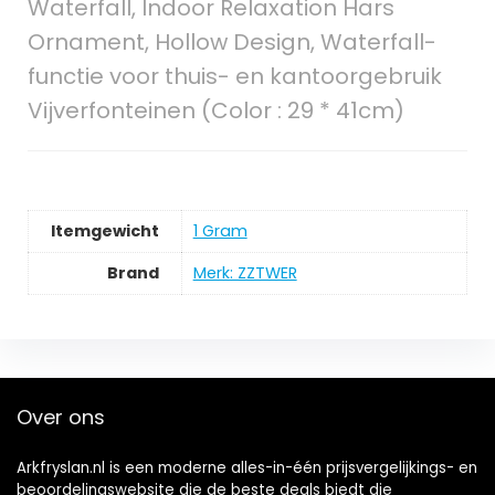
Waterfall, Indoor Relaxation Hars
Ornament, Hollow Design, Waterfall-
functie voor thuis- en kantoorgebruik
Vijverfonteinen (Color : 29 * 41cm)
Itemgewicht
‎1 Gram
Brand
Merk: ZZTWER
Over ons
Arkfryslan.nl is een moderne alles-in-één prijsvergelijkings- en
beoordelingswebsite die de beste deals biedt die