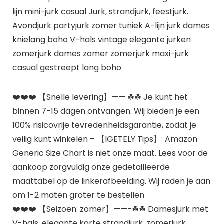
lijn mini-jurk casual Jurk, strandjurk, feestjurk.
Avondjurk partyjurk zomer tuniek A-lijn jurk dames
knielang boho V-hals vintage elegante jurken
zomerjurk dames zomer zomerjurk maxi-jurk
casual gestreept lang boho
❤️❤️❤️ 【Snelle levering】—— ☘☘ Je kunt het
binnen 7-15 dagen ontvangen. Wij bieden je een
100% risicovrije tevredenheidsgarantie, zodat je
veilig kunt winkelen – 【IGETELY Tips】: Amazon
Generic Size Chart is niet onze maat. Lees voor de
aankoop zorgvuldig onze gedetailleerde
maattabel op de linkerafbeelding. Wij raden je aan
om 1-2 maten groter te bestellen
❤️❤️❤️ 【Seizoen: zomer】——-☘☘ Damesjurk met
V-hals, elegante korte strandjurk, zomerjurk,