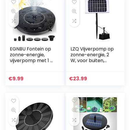
EGNBU Fontein op
LZQ Vijverpomp op
zonne-energie,
zonne-energie, 2
vijverpomp met 1 W
W, voor buiten,
zonnepaneel,
waterpomp,
drijvende
tuinpomp voor tuin,
fonteinpomp met 6
vogelbad, vijver,
€
9.99
€
23.99
fonteinstijlen voor
visbak,
tuin, vogelbad,
waterspeldecorati
kleine vijver,
e
vishouder,
zwembad (1W)