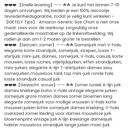
❤️❤️❤️ 【Snelle levering】—— ☘☘ Je kunt het binnen 7-15
dagen ontvangen. Wij bieden je een 100% risicovrije
tevredenheidsgarantie, zodat je veilig kunt winkelen –
【IGETELY Tips】: Amazon Generic Size Chart is niet onze
maat. Lees voor de aankoop zorgvuldig onze
gedetailleerde maattabel op de linkerafbeelding. Wij
raden je aan om 1-2 maten groter te bestellen
❤️❤️❤️ 【Seizoen: zomer】——-☘☘ Damesjurk met V-hals,
elegante korte strandjurk, zomerjurk, strepen, losse T-
shirtjurk, mini-jurk, dames, zomerjurk, V-hals, casual, korte
mouwen, losse ruches, vrijetijdsjurken, effen strandjurken,
mini-jurken, elegante A-lijn T-shirtjurken dames sexy
zomerjurken mouwloos tank top mini-jurk ronde hals
losse strandjurk casual jurk
❤️❤️❤️【Geslacht: vrouw】—— ☘☘ Zomer tuniek A-lijn jurk
dames knielange boho V-hals vintage elegante jurken
zomerjurk grote maten dames zomer bloemen lang
elegante zomerjurk voor mollige vrouwen V-hals korte
mouwen jurken lichte zomerjurk dames knielang, V-hals
oversized zomer kleding voor dames mouwloze jurk
bloemenprint vintage jurk A-lijn knielange damesjurk
halster mouwloos strandjurk lange jurken maxi-jurk