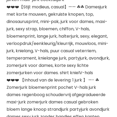
❤️❤️❤️【Stijl: modieus, casual】—— ☘☘ Damesjurk
met korte mouwen, gekruiste knopen, top,
dinosaurusprint, mini-pak, jurk voor dames, maxi-
jurk, sexy strap, bloemen, chiffon, V-hals,
bloemenprint, lange jurk, halterjurk, sexy, elegant,
verloopdruk/eenkleurig/kleurrijk, mouwloos, mini-
jurk, knielang, V-hals, puur casual veterriem,
temperament, knielange jurk, partyjurk, avondjurk,
zomerjurk voor dames, korte sexy lichte
zomerjurken voor dames. shirt knielV-hals
❤️❤️❤️ 【Inhoud van de levering: 1 jurk 】 —- ☘
Zomerjurk bloemenprint pochet V-hals jurk
dames regenboog schoudervrij afgegradueerde
maxi-jurk zomerjurk dames casual gebroken
bloem lange knoop strandjurk partyjurk avondjurk
dames sexy jurk zonder bandjes effen kanten