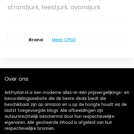
strandjurk, feestjurk, avondjurk
Brand
Merk: CPNG
Over ons
Arkfryslan.nl is een moderne alles-in-één prijsvergelijkings- en
beoordelingswebsite die de beste deals biedt die
beschikbaar zijn op amazon en u op de hoogte houdt via de
laatst toegevoegde blogs. Alle afbeeldingen zijn
auteursrechtelijk beschermd door hun respectievelijke
eigenaren. Alle geciteerde inhoud is afgeleid van hun
respectievelijke bronnen.