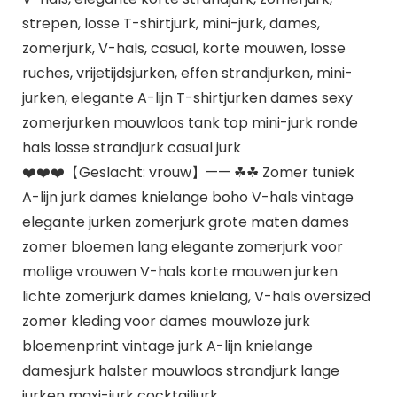
strepen, losse T-shirtjurk, mini-jurk, dames,
zomerjurk, V-hals, casual, korte mouwen, losse
ruches, vrijetijdsjurken, effen strandjurken, mini-
jurken, elegante A-lijn T-shirtjurken dames sexy
zomerjurken mouwloos tank top mini-jurk ronde
hals losse strandjurk casual jurk
❤️❤️❤️【Geslacht: vrouw】—— ☘☘ Zomer tuniek
A-lijn jurk dames knielange boho V-hals vintage
elegante jurken zomerjurk grote maten dames
zomer bloemen lang elegante zomerjurk voor
mollige vrouwen V-hals korte mouwen jurken
lichte zomerjurk dames knielang, V-hals oversized
zomer kleding voor dames mouwloze jurk
bloemenprint vintage jurk A-lijn knielange
damesjurk halster mouwloos strandjurk lange
jurken maxi-jurk cocktailjurk