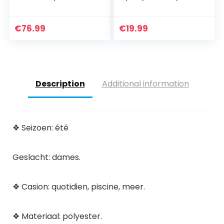
zuiveraar, 2500 l/u,
zonne-vijverpomp,
met 10 m
outdoor,
stroomkabel voor
waterpomp,
€
76.99
€
19.99
tuin- en
drijvende
fonteinvormgeving
fonteinpomp met 6
(11 W 2500 l/h)
fonteinstijlen voor
tuin, vogelbad,
visbak
Description
Additional information
❖ Seizoen: été
Geslacht: dames.
❖ Casion: quotidien, piscine, meer.
❖ Materiaal: polyester.