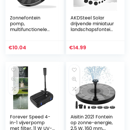
Zonnefontein
AKDSteel Solar
pomp,
drijvende miniatuur
multifunctionele
landschapsfontein
zonne-
1.6w zonne-
waterfontein 4
fonteinpomp,
sproeiers pomp
gebruikt voor
€
10.04
€
14.99
met drijvende
vogelbaden, vijvers,
zonne-vijverfontein
zwembaden,
voor
aquariums, aquaria
vogelbad/vijver/zw
en tuinen
embad/vistank/aq
uarium/watercircul
atie en
tuindecoratie
Forever Speed 4-
Aisitin 2021 Fontein
in-1 vijverpomp
op zonne-energie,
met filter, 11 W UV-
2,5 W, 160 mm,