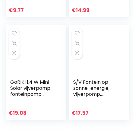
vogelbad-
fonteinpomp,
waterfonteinpanee
gebruikt voor
€
9.77
€
14.99
l, kleine mini-
vogelbaden, vijvers,
fonteinset, voor
zwembaden,
aquarium, vijver,
aquariums, aquaria
zwembad,
en tuinen
tuindecoratie
GoRIKI 1,4 W Mini
S/V Fontein op
Solar vijverpomp
zonne-energie,
fonteinpomp
vijverpomp,
monokristallijn
outdoor, drijvende
silicium
fonteinpomp,
zonnepaneel
waterpomp met
€
19.08
€
17.57
waterdicht fontein
kleurled-
waterpomp
tuinfontein met 3 W
tuinvijverfontein
zonnepaneel voor