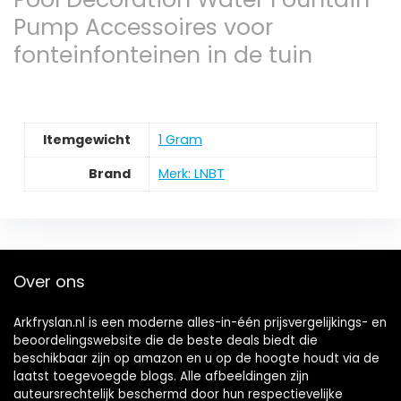
Pump Accessoires voor
fonteinfonteinen in de tuin
Itemgewicht
‎1 Gram
Brand
Merk: LNBT
Over ons
Arkfryslan.nl is een moderne alles-in-één prijsvergelijkings- en
beoordelingswebsite die de beste deals biedt die
beschikbaar zijn op amazon en u op de hoogte houdt via de
laatst toegevoegde blogs. Alle afbeeldingen zijn
auteursrechtelijk beschermd door hun respectievelijke