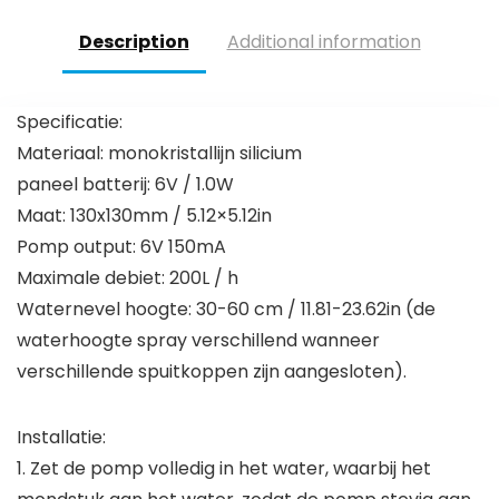
buiten voor klein
tuin, vogelbad,
zwembad of terras
visbak
Description
Additional information
Specificatie:
Materiaal: monokristallijn silicium
paneel batterij: 6V / 1.0W
Maat: 130x130mm / 5.12×5.12in
Pomp output: 6V 150mA
Maximale debiet: 200L / h
Waternevel hoogte: 30-60 cm / 11.81-23.62in (de
waterhoogte spray verschillend wanneer
verschillende spuitkoppen zijn aangesloten).
Installatie:
1. Zet de pomp volledig in het water, waarbij het