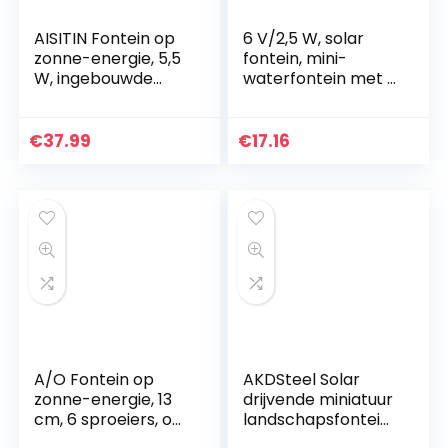
AISITIN Fontein op
6 V/2,5 W, solar
zonne-energie, 5,5
fontein, mini-
W, ingebouwde
waterfontein met 7
1500 mAh batterij,
verschillende
solar vijverpomp,
sproeiers voor de
waterpomp,
decoratie van
€
37.99
€
17.16
drijvende
gazon en tuin,
fonteinpomp met 6
zwembad van
fonteinstijlen voor
vogelbad
vogelbad/kleine
vijver/tuin/watercir
culatie
A/O Fontein op
AKDSteel Solar
zonne-energie, 13
drijvende miniatuur
cm, 6 sproeiers, op
landschapsfontein
zonne-energie,
1.6w zonne-