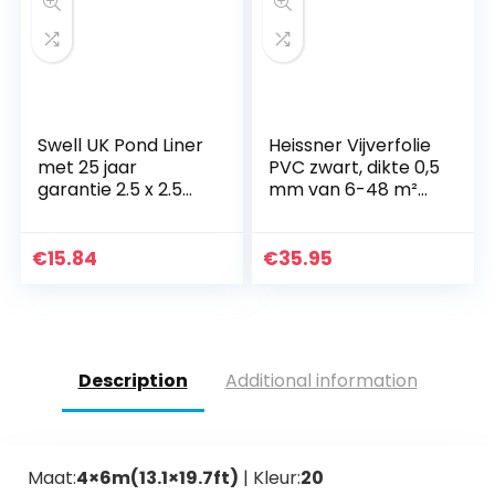
Swell UK Pond Liner
Heissner Vijverfolie
met 25 jaar
PVC zwart, dikte 0,5
garantie 2.5 x 2.5m
mm van 6-48 m²
Zwart
400 400
€
15.84
€
35.95
Description
Additional information
Maat:
4×6m(13.1×19.7ft)
| Kleur:
20