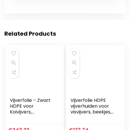
Related Products
Vijverfolie – Zwart
Vijverfolie HDPE
HDPE voor
vijverhuiden voor
Koivijvers,
visvijvers, beekjes,
Beekfonteinen en
fonteinen en
Watertuinen – 10 ft
watertuinen
x 20 ft, 13 ft x 26 ft,
Vijverfolie