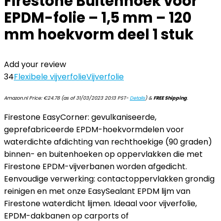
Firestone Buitenhoek voor
EPDM-folie – 1,5 mm – 120
mm hoekvorm deel 1 stuk
Add your review
34
Flexibele vijverfolie
Vijverfolie
Amazon.nl Price:
€
24.78
(as of 31/03/2023 20:13 PST-
Details
)
&
FREE Shipping
.
Firestone EasyCorner: gevulkaniseerde,
geprefabriceerde EPDM-hoekvormdelen voor
waterdichte afdichting van rechthoekige (90 graden)
binnen- en buitenhoeken op oppervlakken die met
Firestone EPDM-vijverbanen worden afgedicht.
Eenvoudige verwerking: contactoppervlakken grondig
reinigen en met onze EasySealant EPDM lijm van
Firestone waterdicht lijmen. Ideaal voor vijverfolie,
EPDM-dakbanen op carports of