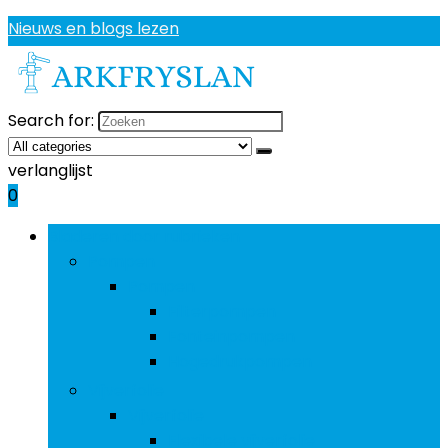
Nieuws en blogs lezen
Search for:
verlanglijst
0
Bladeren door rubrieken
Pompen
Pompen
Filterpompen
Fonteinpompen
Hogedrukpompen
Vijverfolie
Vijverfolie
Flexibele vijverfolie