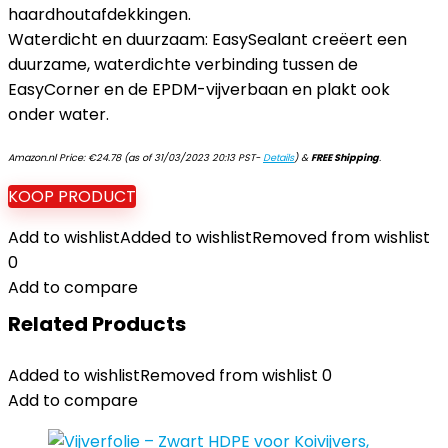
haardhoutafdekkingen.
Waterdicht en duurzaam: EasySealant creëert een
duurzame, waterdichte verbinding tussen de
EasyCorner en de EPDM-vijverbaan en plakt ook
onder water.
Amazon.nl Price:
€
24.78
(as of 31/03/2023 20:13 PST-
Details
)
&
FREE Shipping
.
KOOP PRODUCT
Add to wishlist
Added to wishlist
Removed from wishlist
0
Add to compare
Related Products
Added to wishlist
Removed from wishlist
0
Add to compare