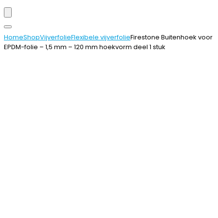
Home
Shop
Vijverfolie
Flexibele vijverfolie
Firestone Buitenhoek voor
EPDM-folie – 1,5 mm – 120 mm hoekvorm deel 1 stuk