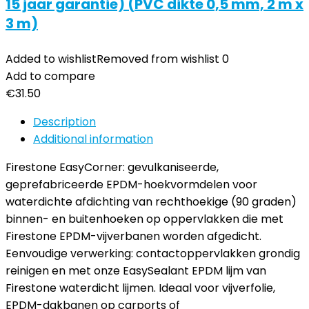
15 jaar garantie) (PVC dikte 0,5 mm, 2 m x
3 m)
Added to wishlist
Removed from wishlist
0
Add to compare
€
31.50
Description
Additional information
Firestone EasyCorner: gevulkaniseerde,
geprefabriceerde EPDM-hoekvormdelen voor
waterdichte afdichting van rechthoekige (90 graden)
binnen- en buitenhoeken op oppervlakken die met
Firestone EPDM-vijverbanen worden afgedicht.
Eenvoudige verwerking: contactoppervlakken grondig
reinigen en met onze EasySealant EPDM lijm van
Firestone waterdicht lijmen. Ideaal voor vijverfolie,
EPDM-dakbanen op carports of