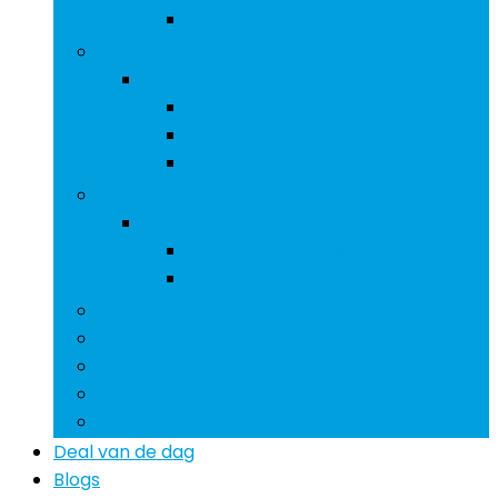
Voorgevormde vijvers
Vijververzorging and waterbehandeling
Vijververzorging and waterbehandeling
Schoonmaakgereedschap
Vijvernetten
Waterbehandelingsproducten
Vijvervisbenodigdheden
Vijvervisbenodigdheden
Schep- and visnetten
Vijvervisvoer
Complete vijversets
Slangadapters
Slangen
Vijverfonteinen
Vijvermistmakers
Deal van de dag
Blogs