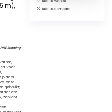
Add to wishlist
,5 m),
Add to compare
&
FREE Shipping
.
evatten,
ëert voor
s,
n plaats.
vc, onze
en gebruikt;
In staat om
 zonlicht
 een