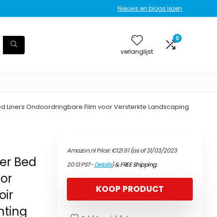
Nieuws en blogs lezen
0
verlanglijst
d Liners Ondoordringbare Film voor Versterkte Landscaping
Amazon.nl Price:
€
121.61
(as of 31/03/2023
er Bed
20:13 PST-
Details
)
&
FREE Shipping
.
oor
KOOP PRODUCT
oir
hting