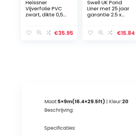
Heissner
Swell UK Pond
Vijverfolie PVC
Liner met 25 jaar
zwart, dikte 0,5
garantie 2.5 x
mm van 6-48
2.5m Zwart
m² 400 400
€
35.95
€
15.84
Maat:
5×9m(16.4×29.5ft)
| Kleur:
20
Beschrijving:
Specificaties: