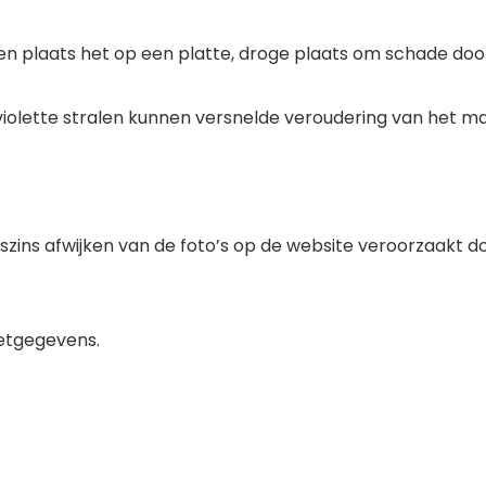
en plaats het op een platte, droge plaats om schade d
aviolette stralen kunnen versnelde veroudering van het m
gszins afwijken van de foto’s op de website veroorzaakt d
eetgegevens.