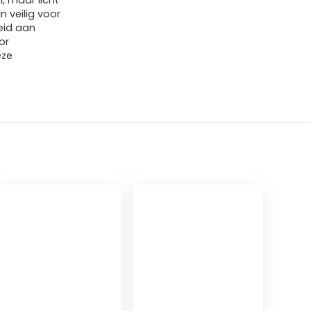
, maar licht
n veilig voor
eid aan
or
eze