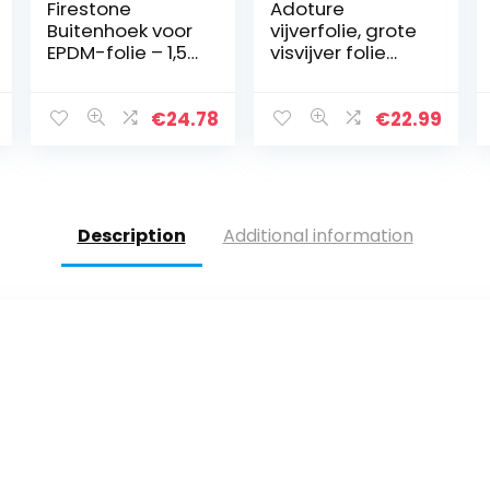
Firestone
Adoture
Buitenhoek voor
vijverfolie, grote
EPDM-folie – 1,5
visvijver folie
mm – 120 mm
tuinen
hoekvorm deel 1
zwembaden
stuk
Membraan
€
24.78
€
22.99
versterkt
landschap 3M *
2M
Description
Additional information