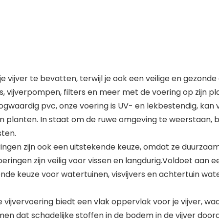
je vijver te bevatten, terwijl je ook een veilige en gezon
, vijverpompen, filters en meer met de voering op zijn pl
waardig pvc, onze voering is UV- en lekbestendig, kan v
en en planten. In staat om de ruwe omgeving te weerstaan, 
sten.
ingen zijn ook een uitstekende keuze, omdat ze duurzaam e
eringen zijn veilig voor vissen en langdurig.Voldoet aan
de keuze voor watertuinen, visvijvers en achtertuin water
ijvervoering biedt een vlak oppervlak voor je vijver, 
en dat schadelijke stoffen in de bodem in de vijver door