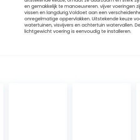
uitstekende keuze, omdat ze duurzaam en sterk zijn
en gemakkelijk te manoeuvreren. vijver voeringen zij
vissen en langdurig.Voldoet aan een verscheidenh
onregelmatige oppervlakken. Uitstekende keuze vo
watertuinen, visvijvers en achtertuin watervallen. D
lichtgewicht voering is eenvoudig te installeren.