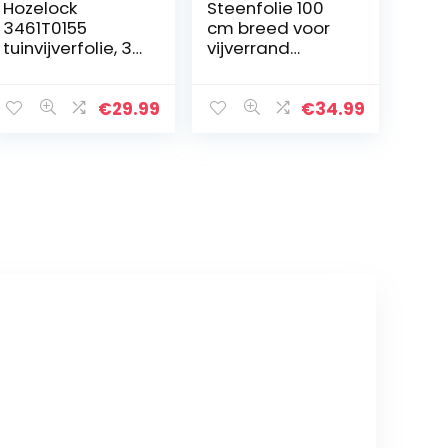
Hozelock
Steenfolie 100
3461T0155
cm breed voor
tuinvijverfolie, 3 x
vijverrand
2,5 m
fonteintuin
beekloop
loopmat beestje
€
29.99
€
34.99
vijverfolie