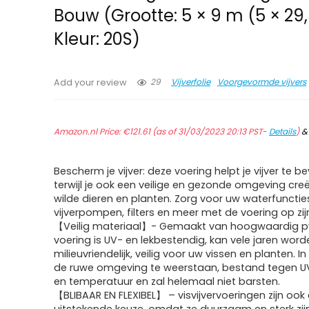
Bouw (Grootte: 5 × 9 m (5 × 29
Kleur: 20S)
29
Vijverfolie
Voorgevormde vijvers
Add your review
Amazon.nl Price:
€
121.61
(as of 31/03/2023 20:13 PST-
Details
)
Bescherm je vijver: deze voering helpt je vijver te b
terwijl je ook een veilige en gezonde omgeving cre
wilde dieren en planten. Zorg voor uw waterfunctie
vijverpompen, filters en meer met de voering op zij
【Veilig materiaal】- Gemaakt van hoogwaardig p
voering is UV- en lekbestendig, kan vele jaren word
milieuvriendelijk, veilig voor uw vissen en planten. 
de ruwe omgeving te weerstaan, bestand tegen UV,
en temperatuur en zal helemaal niet barsten.
【BLIBAAR EN FLEXIBEL】 – visvijvervoeringen zijn ook