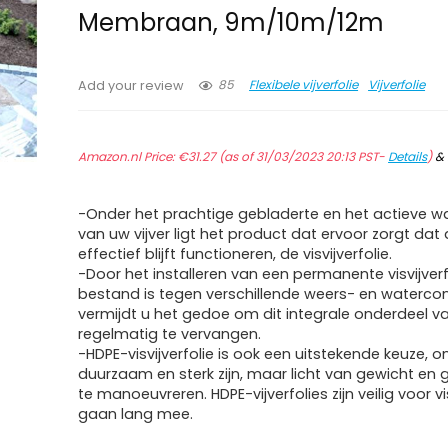
Membraan, 9m/10m/12m
85
Flexibele vijverfolie
Vijverfolie
Add your review
Amazon.nl Price:
€
31.27
(as of 31/03/2023 20:13 PST-
Details
)
&
-Onder het prachtige gebladerte en het actieve w
van uw vijver ligt het product dat ervoor zorgt dat
effectief blijft functioneren, de visvijverfolie.
-Door het installeren van een permanente visvijverf
bestand is tegen verschillende weers- en watercon
vermijdt u het gedoe om dit integrale onderdeel va
regelmatig te vervangen.
-HDPE-visvijverfolie is ook een uitstekende keuze, 
duurzaam en sterk zijn, maar licht van gewicht en 
te manoeuvreren. HDPE-vijverfolies zijn veilig voor v
gaan lang mee.