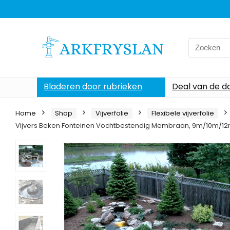
Search
for:
Bladeren door rubrieken
Deal van de d
Home
Shop
Vijverfolie
Flexibele vijverfolie
Vijvers Beken Fonteinen Vochtbestendig Membraan, 9m/10m/1