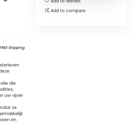
Add to wishlist
Add to compare
FREE Shipping
.
aterleven
 deze
olie die
dities,
n uw vijver
omdat ze
gemakkelijk
issen en