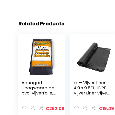
Related Products
Aquagart
æ— Vijver Liner
Hoogwaardige
4.9 x 9.8Ft HDPE
pvc-vijverfolie,
Vijver Liner Vijver
1,0 mm dik, 6 m x
Skins Rubber
6 m, vis en
Liner voor
planten, uv- en
Waterval
€
262.09
€
19.49
weerbestendig,
Visvijvers Tuin