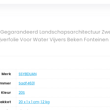
 Gegarandeerd Landschapsarchitectuur Zwem
Vijverfolie Voor Water Vijvers Beken Fontei
Merk
‎SSYBDUAN
ummer
‎Sadf4631
Kleur
‎20S
pakket
‎20 x 1 x 1 cm; 1.2 kg