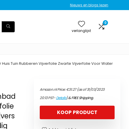
Nieuws en blogs lezen
0
verlanglijst
is Tuin Rubberen Vijverfolie Zwarte Vijverfolie Voor Water
Amazon.nl Price:
€
31.27
(as of 31/03/2023
mbad
20:13 PST-
Details
)
&
FREE Shipping
.
folie
KOOP PRODUCT
jvers
ig