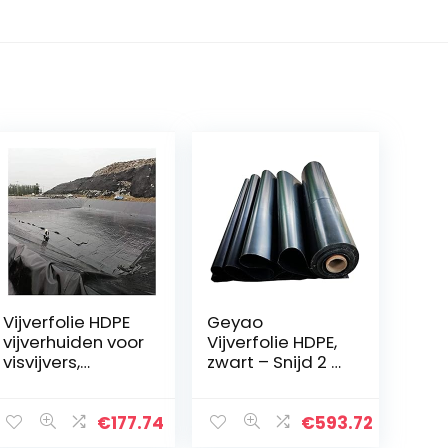
Vijverfolie HDPE
Geyao
vijverhuiden voor
Vijverfolie HDPE,
visvijvers,
zwart – Snijd 2 x
beekjes,
2 m, 3 x 3 m, 3 x 5
fonteinen en
m, 4 x 7 m, 5 x 7
watertuinen
m, 8 x 12 m (Size :
€
177.74
€
593.72
Vijverfolie
39 ft x 39 ft/12 x