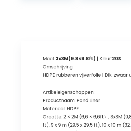
zwemvijverfolie,
Fontein Koi
tuinvijver,
Vijvers
vijverzeil, zwart,
tuin- en
vijveraccessoire
s
Maat:
3x3M(9.8×9.8ft)
| Kleur:
20S
Omschrijving:
HDPE rubberen vijverfolie | Dik, zwa
Artikeleigenschappen:
Productnaam: Pond Liner
Materiaal: HDPE
Grootte: 2 × 2M (6,6 × 6,6ft）, 3x3M (9,8
ft), 9 x 9 m (29,5 x 29,5 ft), 10 x 10 m (32,