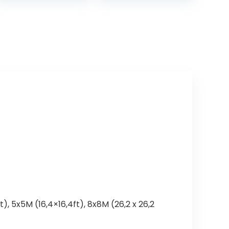
Vijverfolie, zwart,
12 m)
1m 2m 3m 4m
5m
6m(Size:6x8m)
t), 5x5M (16,4×16,4ft), 8x8M (26,2 x 26,2