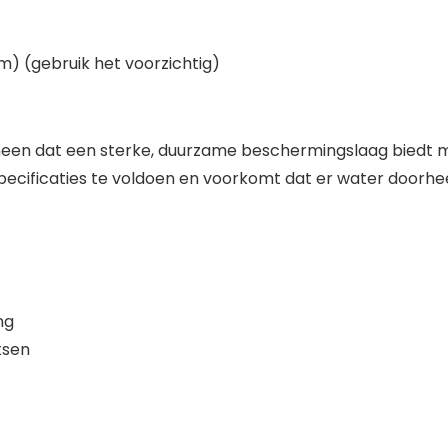
m) (gebruik het voorzichtig)
en dat een sterke, duurzame beschermingslaag biedt met 
ecificaties te voldoen en voorkomt dat er water doorhee
ng
tsen