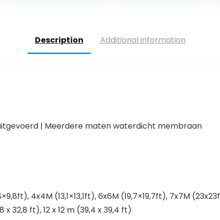
Zwemvijver folie
professionele
Tuinvijver zwart I
toepassingen –
Aquagart tuin-
snijden 4,26 x 2
en
m
Description
Additional information
vijveraccessoire
s
ar uitgevoerd | Meerdere maten waterdicht membraan
×9,8ft), 4x4M (13,1×13,1ft), 6x6M (19,7×19,7ft), 7x7M (23x23f
8 x 32,8 ft), 12 x 12 m (39,4 x 39,4 ft)