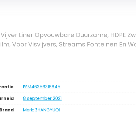
ijver Liner Opvouwbare Duurzame, HDPE Zwarte
lm, Voor Visvijvers, Streams Fonteinen En Wa
rentie
FSM46356316845
arheid
8 september 2021
Brand
Merk: ZHANGYUQI