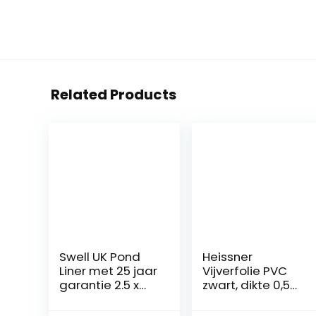
Related Products
Swell UK Pond
Heissner
Liner met 25 jaar
Vijverfolie PVC
garantie 2.5 x
zwart, dikte 0,5
2.5m Zwart
mm van 6-48
m² 400 400