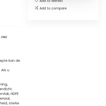
Add to wishlist
Add to compare
&
FREE
iepte kan de
 Als u
ming,
erdicht.
ervlak, HDPE
riaal,
eid, sterke