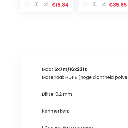
€
15.84
€
35.95
Maat:
5x7m/16x23ft
Materiaal: HDPE (hoge dichtheid poly
Dikte: 0,2 mm
Kenmerken:
1. Eenvoudig te vormen