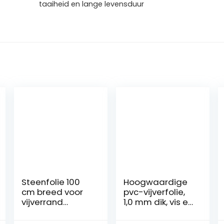
taaiheid en lange levensduur
Steenfolie 100
Hoogwaardige
cm breed voor
pvc-vijverfolie,
vijverrand
1,0 mm dik, vis en
fonteintuin
plantvriendelijk,
beekloop
uv- en