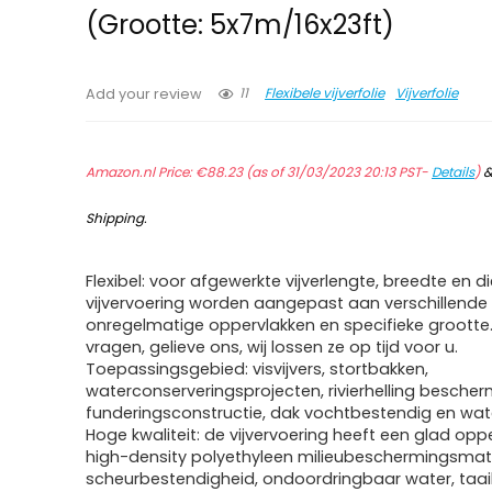
(Grootte: 5x7m/16x23ft)
11
Flexibele vijverfolie
Vijverfolie
Add your review
Amazon.nl Price:
€
88.23
(as of 31/03/2023 20:13 PST-
Details
)
Shipping
.
Flexibel: voor afgewerkte vijverlengte, breedte en d
vijvervoering worden aangepast aan verschillende
onregelmatige oppervlakken en specifieke grootte.
vragen, gelieve ons, wij lossen ze op tijd voor u.
Toepassingsgebied: visvijvers, stortbakken,
waterconserveringsprojecten, rivierhelling bescher
funderingsconstructie, dak vochtbestendig en wat
Hoge kwaliteit: de vijvervoering heeft een glad opp
high-density polyethyleen milieubeschermingsmate
scheurbestendigheid, ondoordringbaar water, taaih