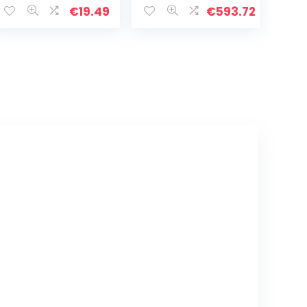
Waterval
m, 8 x 12 m (Size :
€
19.49
€
593.72
Visvijvers Tuin
39 ft x 39 ft/12 x
Fontein Koi
12 m)
Vijvers