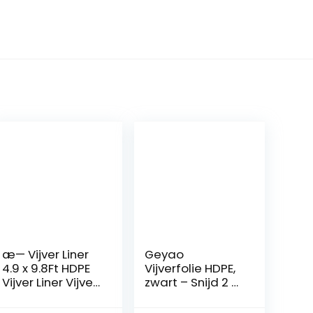
æ— Vijver Liner
Geyao
4.9 x 9.8Ft HDPE
Vijverfolie HDPE,
Vijver Liner Vijver
zwart – Snijd 2 x
Skins Rubber
2 m, 3 x 3 m, 3 x 5
Liner voor
m, 4 x 7 m, 5 x 7