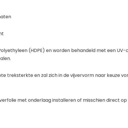
maten
ht
ity Polyethyleen (HDPE) en worden behandeld met een UV
alen.
ote treksterkte en zal zich in de vijvervorm naar keuze 
 vijverfolie met onderlaag installeren of misschien direct o