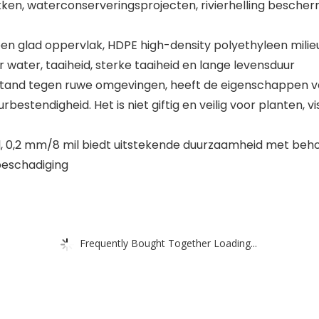
kken, waterconserveringsprojecten, rivierhelling bescher
t een glad oppervlak, HDPE high-density polyethyleen mil
water, taaiheid, sterke taaiheid en lange levensduur
 bestand tegen ruwe omgevingen, heeft de eigenschappen 
stendigheid. Het is niet giftig en veilig voor planten, v
l, 0,2 mm/8 mil biedt uitstekende duurzaamheid met beh
beschadiging
Frequently Bought Together Loading...