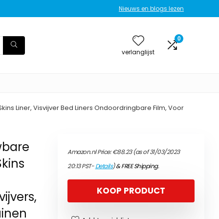
Nieuws en blogs lezen
0
verlanglijst
ns Liner, Visvijver Bed Liners Ondoordringbare Film, Voor
wbare
Amazon.nl Price:
€
88.23
(as of 31/03/2023
Skins
20:13 PST-
Details
)
&
FREE Shipping
.
KOOP PRODUCT
ijvers,
uinen