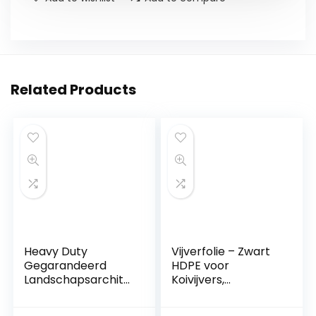
Related Products
Heavy Duty
Vijverfolie – Zwart
Gegarandeerd
HDPE voor
Landschapsarchite
Koivijvers,
ctuur Zwembad
Beekfonteinen en
Vijver Huis Tuin
Watertuinen – 10 ft