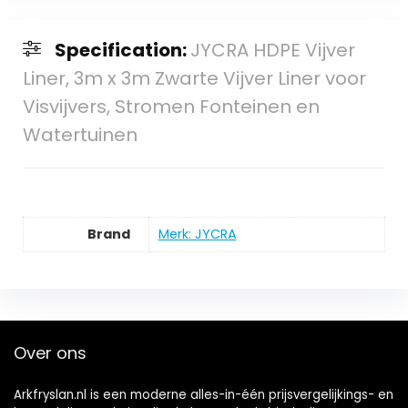
Specification:
JYCRA HDPE Vijver
Liner, 3m x 3m Zwarte Vijver Liner voor
Visvijvers, Stromen Fonteinen en
Watertuinen
Brand
Merk: JYCRA
Over ons
Arkfryslan.nl is een moderne alles-in-één prijsvergelijkings- en