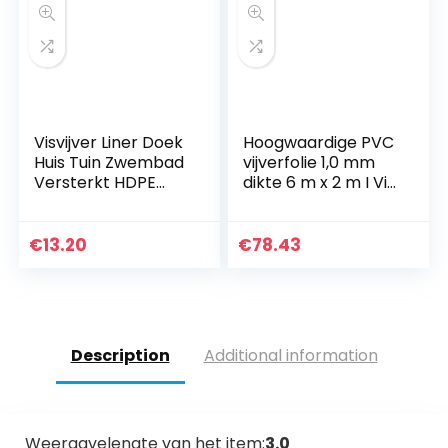
Visvijver Liner Doek
Hoogwaardige PVC
Huis Tuin Zwembad
vijverfolie 1,0 mm
Versterkt HDPE
dikte 6 m x 2 m I Vis
Heavy Duty
en plantvriendelijk,
Landschapsarchite
UV- en
ctuur Tuin
weerbestendig I
€
13.20
€
78.43
Zwembad
Zwemvijver folie
Waterdicht
Tuin vijver zwart I
Ondoordringbaar
Aquagart tuin- en
Membraan
vijveraccessoires
Zwembad
Description
Additional information
Afdekking Stof
Zwart, 2m / 3m /
(Color:40s,Size:3x2
m)
Weergavelengte van het item:
3.0