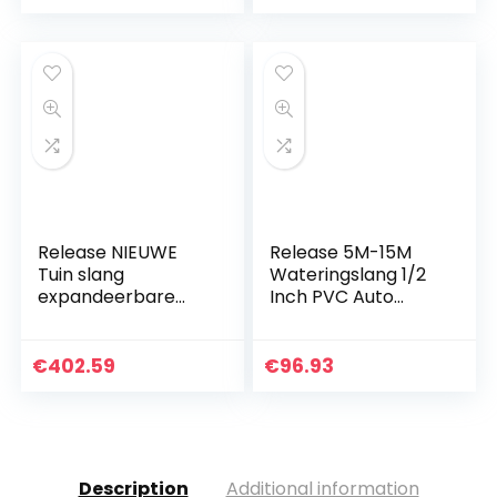
met tegenflens
spuitpistool voor
watering (Color : B,
Size : 100FT)
Release NIEUWE
Release 5M-15M
Tuin slang
Wateringslang 1/2
expandeerbare
Inch PVC Auto
hoge druk auto
Wassen Tuin
wassen plastic pijp
Irrigatie Pijp
flexibele
Planten Bloem
€
402.59
€
96.93
waterslang met
Sprinkler Tuin Slang
spuitpistool voor
Greenhouse
watering (Color : A,
Irrigeren (Size :
Size : 125FT)
10M)
Description
Additional information