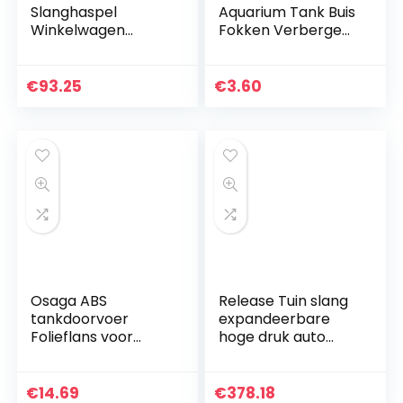
Slanghaspel
Aquarium Tank Buis
Winkelwagen
Fokken Verbergen
Waterpijp
Grot Onderdak
Opbergrek
Voor Vis Garnalen
Planting Watering
Spawn Live Plant
€
93.25
€
3.60
Kit Houder
Watering Irrigatie
Tuin Slangen Levert
Osaga ABS
Release Tuin slang
tankdoorvoer
expandeerbare
Folieflans voor
hoge druk auto
DN63 KG/HT
wassen plastic pijp
buisleiding
flexibele
tankverbinding
waterslang met
€
14.69
€
378.18