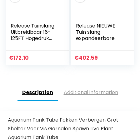
Release Tuinslang
Release NIEUWE
Uitbreidbaar 16-
Tuin slang
125FT Hogedruk
expandeerbare
Car Wash Plastic
hoge druk auto
Pijp Magische
wassen plastic pijp
Flexibele
flexibele
€
172.10
€
402.59
Waterslang met
waterslang met
spuitpistool voor
spuitpistool voor
watering (Color : A,
watering (Color : A,
Size : 100FT)
Size : 125FT)
Description
Additional information
Aquarium Tank Tube Fokken Verbergen Grot
Shelter Voor Vis Garnalen Spawn Live Plant
Aquarium Tank Tube