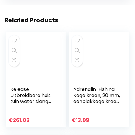
Related Products
Release
Adrenalin-Fishing
Uitbreidbare huis
Kogelkraan, 20 mm,
tuin water slang
eenplakkogelkraan
hoge druk auto
, DN20, afsluitkraan
wassen plastic pijp
van PVC-U met 2 x
met schuim
kleefmof
€
261.06
€
13.99
spuitpistool voor
watering irrigatie