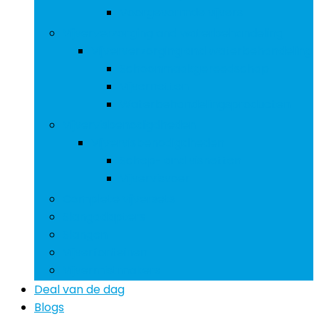
Voorgevormde vijvers
Vijververzorging and waterbehandeling
Vijververzorging and waterbehandeling
Schoonmaakgereedschap
Vijvernetten
Waterbehandelingsproducten
Vijvervisbenodigdheden
Vijvervisbenodigdheden
Schep- and visnetten
Vijvervisvoer
Complete vijversets
Slangadapters
Slangen
Vijverfonteinen
Vijvermistmakers
Deal van de dag
Blogs