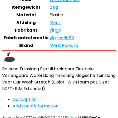
Itemgewicht
‎2 kg
Material
‎Plastic
Afdeling
‎Mens
Fabrikant
‎ylrgjp
Fabrikantreferentie
‎ylrgjp-6685
Brand
Merk: Release
Release Tuinslang Pijp Uitbreidbaar Flexibele
Verlengbare Waterslang Tuinslang Magische Tuinslang
Voor Car Wash Stretch (Color : With foam pot, Size :
50FT-15M Extended)
Description
Additional information
Amazon.nl Price:
€
97.77
(as of 07/04/2023 21:25 PST-
Details
)
&
FREE Shipping
.