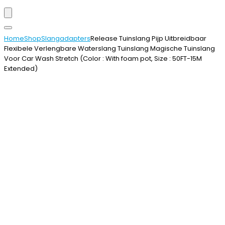
Home
Shop
Slangadapters
Release Tuinslang Pijp Uitbreidbaar
Flexibele Verlengbare Waterslang Tuinslang Magische Tuinslang
Voor Car Wash Stretch (Color : With foam pot, Size : 50FT-15M
Extended)