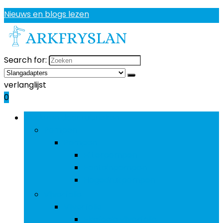
Nieuws en blogs lezen
Search for:
verlanglijst
0
Bladeren door rubrieken
Pompen
Pompen
Filterpompen
Fonteinpompen
Hogedrukpompen
Vijverfolie
Vijverfolie
Flexibele vijverfolie