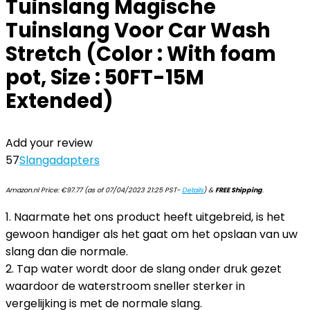
Tuinslang Magische
Tuinslang Voor Car Wash
Stretch (Color : With foam
pot, Size : 50FT-15M
Extended)
Add your review
57
Slangadapters
Amazon.nl Price:
€
97.77
(as of 07/04/2023 21:25 PST-
Details
)
&
FREE Shipping
.
1. Naarmate het ons product heeft uitgebreid, is het
gewoon handiger als het gaat om het opslaan van uw
slang dan die normale.
2. Tap water wordt door de slang onder druk gezet
waardoor de waterstroom sneller sterker in
vergelijking is met de normale slang.