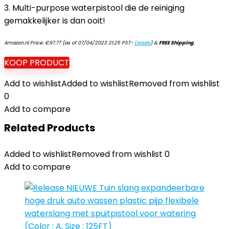
3. Multi-purpose waterpistool die de reiniging
gemakkelijker is dan ooit!
Amazon.nl Price:
€
97.77
(as of 07/04/2023 21:25 PST-
Details
)
&
FREE Shipping
.
KOOP PRODUCT
Add to wishlist
Added to wishlist
Removed from wishlist
0
Add to compare
Related Products
Added to wishlist
Removed from wishlist
0
Add to compare