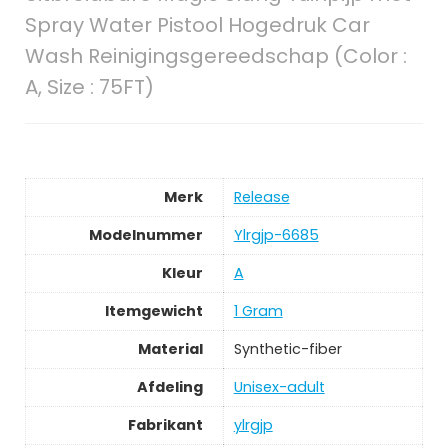
Spray Water Pistool Hogedruk Car
Wash Reinigingsgereedschap (Color :
A, Size : 75FT)
Merk
‎Release
Modelnummer
‎Ylrgjp-6685
Kleur
‎A
Itemgewicht
‎1 Gram
Material
‎Synthetic-fiber
Afdeling
‎Unisex-adult
Fabrikant
‎ylrgjp