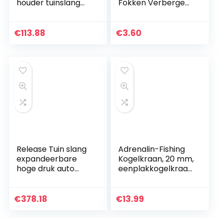
houder tuinslang
Fokken Verbergen
kar waterpijp
Grot Onderdak
besparen ruimte
Voor Vis Garnalen
tuinslang opslag
Spawn Live Plant
€
113.88
€
3.60
rollen auto
Release Tuin slang
Adrenalin-Fishing
expandeerbare
Kogelkraan, 20 mm,
hoge druk auto
eenplakkogelkraan
wassen plastic pijp
, DN20, afsluitkraan
flexibele
van PVC-U met 2 x
waterslang met
kleefmof
€
378.18
€
13.99
spuitpistool voor
watering (Color : B,