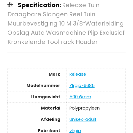
Specification:
Release Tuin
Draagbare Slangen Reel Tuin
Muurbevestiging 10 M 3/8″Waterleiding
Opslag Auto Wasmachine Pijp Exclusief
Kronkelende Tool rack Houder
Merk
‎Release
Modelnummer
‎Ylrgjp-6685
Itemgewicht
‎500 Gram
Material
‎Polypropyleen
Afdeling
‎Unisex-adult
Fabrikant
‎ylrgjp