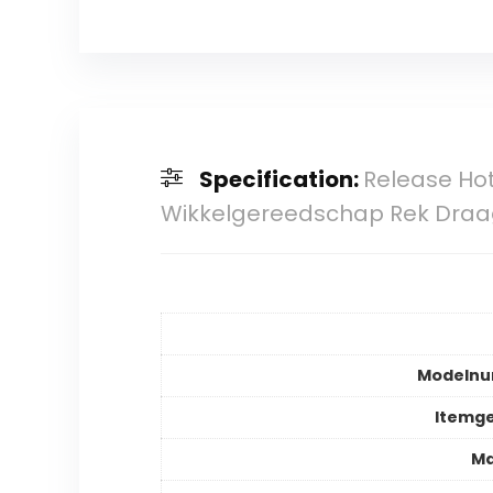
Specification:
Release Hot
Wikkelgereedschap Rek Draag
Modeln
Itemg
Ma