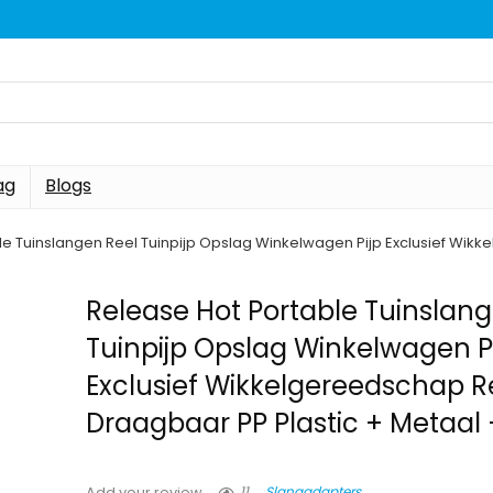
ag
Blogs
le Tuinslangen Reel Tuinpijp Opslag Winkelwagen Pijp Exclusief Wik
Release Hot Portable Tuinslan
Tuinpijp Opslag Winkelwagen P
Exclusief Wikkelgereedschap R
Draagbaar PP Plastic + Metaal
11
Slangadapters
Add your review