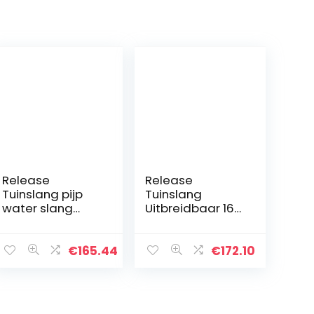
Release
Release
Tuinslang pijp
Tuinslang
water slang
Uitbreidbaar 16-
expandeerbare
125FT Hogedruk
magische slang
Car Wash
7 patronen
Plastic Pijp
€
165.44
€
172.10
waterschuim
Magische
pot (Size : 100FT-
Flexibele
30M Extended)
Waterslang met
spuitpistool voor