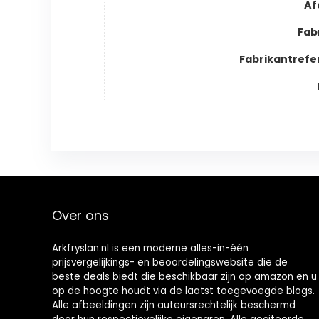
Af
Fab
Fabrikantrefe
Over ons
Arkfryslan.nl is een moderne alles-in-één
prijsvergelijkings- en beoordelingswebsite die de
beste deals biedt die beschikbaar zijn op amazon en u
op de hoogte houdt via de laatst toegevoegde blogs.
Alle afbeeldingen zijn auteursrechtelijk beschermd