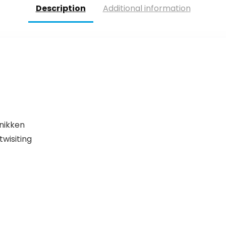
Description
Additional information
nikken
wisiting