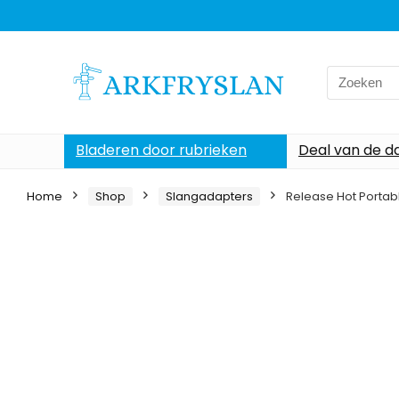
Search
for:
Bladeren door rubrieken
Deal van de d
Home
Shop
Slangadapters
Release Hot Portab