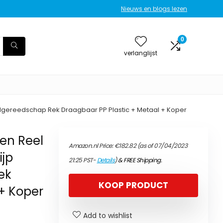
Nieuws en blogs lezen
0
verlanglijst
kelgereedschap Rek Draagbaar PP Plastic + Metaal + Koper
gen Reel
Amazon.nl Price:
€
182.82
(as of 07/04/2023
ijp
21:25 PST-
Details
)
&
FREE Shipping
.
ek
KOOP PRODUCT
 + Koper
Add to wishlist