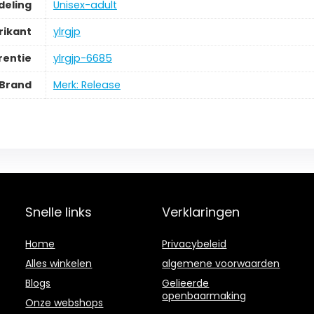
deling
‎Unisex-adult
rikant
‎ylrgjp
rentie
‎ylrgjp-6685
Brand
Merk: Release
Snelle links
Verklaringen
Home
Privacybeleid
Alles winkelen
algemene voorwaarden
Blogs
Gelieerde
openbaarmaking
Onze webshops