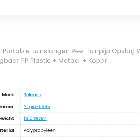
 Portable Tuinslangen Reel Tuinpijp Opslag W
baar PP Plastic + Metaal + Koper
Merk
‎Release
ummer
‎Ylrgjp-6685
ewicht
‎500 Gram
terial
‎Polypropyleen