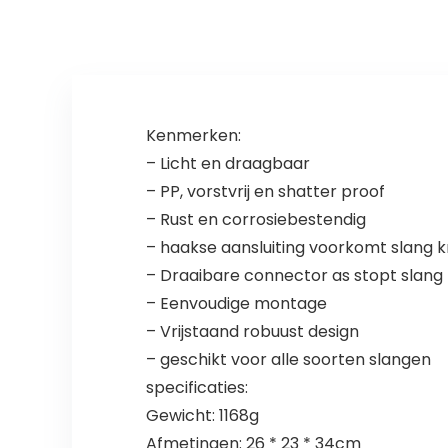
B, Size : 125FT)
Kenmerken:
– Licht en draagbaar
– PP, vorstvrij en shatter proof
– Rust en corrosiebestendig
– haakse aansluiting voorkomt slang k
– Draaibare connector as stopt slang t
– Eenvoudige montage
– Vrijstaand robuust design
– geschikt voor alle soorten slangen
specificaties:
Gewicht: 1168g
Afmetingen: 26 * 23 * 34cm