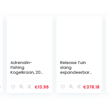
Adrenalin-
Release Tuin
Fishing
slang
Kogelkraan, 20
expandeerbare
mm,
hoge druk auto
eenplakkogelkra
wassen plastic
an, DN20,
pijp flexibele
9
€
13.99
€
378.18
afsluitkraan van
waterslang met
PVC-U met 2 x
spuitpistool voor
kleefmof
watering (Color :
B, Size : 100FT)