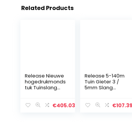
Related Products
Release Nieuwe
Release 5-140m
hogedrukmonds
Tuin Gieter 3 /
tuk Tuinslang
5mm Slang
Sterkere
Irrigatie Pijp 1/8 ”
waterstroom
Subing
Uitbreidbare
Greenhouse
€
405.03
€
107.3
flexibele slang
Bonsai Plant
Plastic
Bloem Drip Pijl
pijpirrigatiegere
Dripper Sprinkler
edschap (Color :
Buis (Size : 20 m)