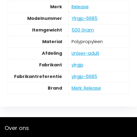
Merk
‎Release
Modelnummer
‎Ylrgjp-6685
Itemgewicht
‎500 Gram
Material
‎Polypropyleen
Afdeling
‎Unisex-adult
Fabrikant
‎ylrgjp
Fabrikantreferentie
‎ylrgjp-6685
Brand
Merk: Release
Over ons