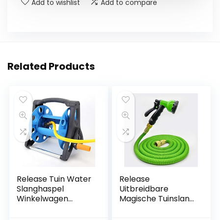
Add to wishlist
Add to compare
Related Products
Release Tuin Water
Release
Slanghaspel
Uitbreidbare
Winkelwagen
Magische Tuinslang
Waterpijp
Onder Druk Zetten
Opbergrek
Flexibele Tuinders