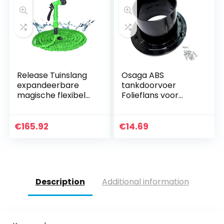
Release Tuinslang
Osaga ABS
expandeerbare
tankdoorvoer
magische flexibele
Folieflans voor
waterslang EU
DN63 KG/HT
slang plastic
buisleiding
slangen pijp met
tankverbinding
€
165.92
€
14.69
spuitpistool aan
met tegenflens
het waterwassen
van water wassen
(Color : Green, Size :
100ft)
Description
Additional information