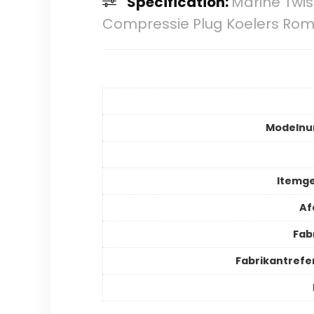
Specification:
Marine Twis
Compressie Plug Koelers Rom
Modeln
Itemg
Af
Fab
Fabrikantrefe