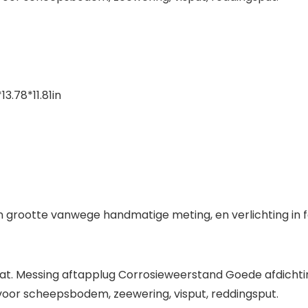
.78*11.81in
n grootte vanwege handmatige meting, en verlichting in fo
gat. Messing aftapplug Corrosieweerstand Goede afdicht
voor scheepsbodem, zeewering, visput, reddingsput.