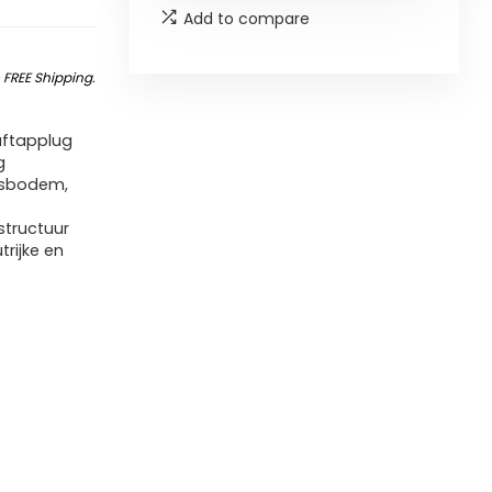
Add to compare
&
FREE Shipping
.
aftapplug
g
psbodem,
structuur
rijke en