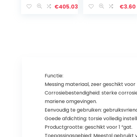
waterstroom
Onderdak Voor
Uitbreidbare
Vis Garnalen
€
405.03
€
3.60
flexibele slang
Spawn Live Plant
Plastic
pijpirrigatiegere
edschap (Color :
B, Size : 125FT)
Functie:
Messing materiaal, zeer geschikt voo
Corrosiebestendigheid: sterke corrosi
mariene omgevingen.
Eenvoudig te gebruiken: gebruiksvrien
Goede afdichting: torsie volledig instel
Productgrootte: geschikt voor 1 “gat.
Toepassingsgebied: Meestal gebruikt 