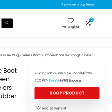
Nieuws en blogs lezen
0
verlanglijst
pressie Plug Koelers Romp Uitbreidbaar Vervangt Rubber
e Boot
Amazon.nl Price:
€
16.19
(as of 07/04/2023
een
21:25 PST-
Details
)
&
FREE Shipping
.
lers
KOOP PRODUCT
Rubber
Add to wishlist