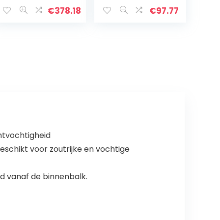
wassen plastic
Verlengbare
pijp flexibele
Waterslang
€
378.18
€
97.77
waterslang met
Tuinslang
spuitpistool voor
Magische
watering (Color :
Tuinslang Voor
B, Size : 100FT)
Car Wash
Stretch (Color :
With foam pot,
Size : 50FT-15M
Extended)
htvochtigheid
schikt voor zoutrijke en vochtige
rd vanaf de binnenbalk.