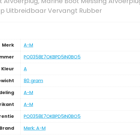
t Afvoerplug, Marine Boot Messing Afvoerpl
p Uitbreidbaar Vervangt Rubber
Merk
‎A-M
ummer
‎PO0358E7OKBPD5IN0BO5
Kleur
‎A
ewicht
‎80 gram
deling
‎A-M
rikant
‎A-M
rentie
‎PO0358E7OKBPD5IN0BO5
Brand
Merk: A-M