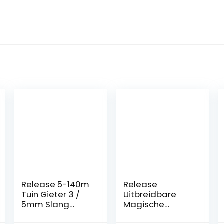
Release 5-140m
Release
Tuin Gieter 3 /
Uitbreidbare
5mm Slang
Magische
Irrigatie Pijp 1/8 ”
Tuinslang Onder