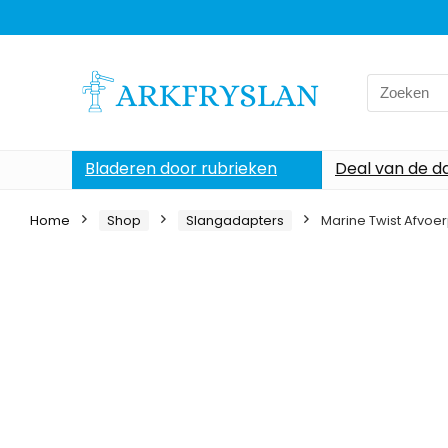
Search
for:
Bladeren door rubrieken
Deal van de d
Home
Shop
Slangadapters
Marine Twist Afvoe