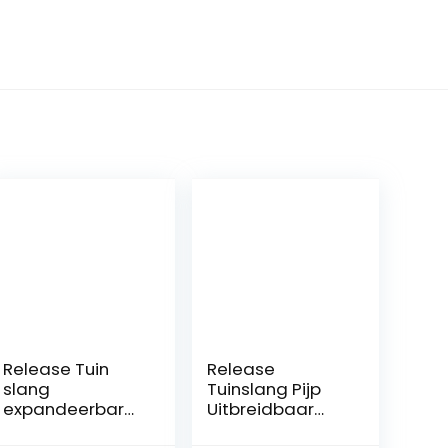
Release Tuin
Release
slang
Tuinslang Pijp
expandeerbare
Uitbreidbaar
hoge druk auto
Flexibele