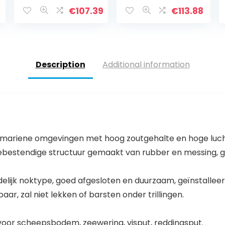
Subing
Druk Zetten
Greenhouse
Flexibele
€
107.39
€
113.88
Bonsai Plant
Tuinders
Bloem Drip Pijl
Waterslangen
Dripper Sprinkler
Krimpt Tuinslang
Buis (Size : 20 m)
Uitbreidbaar
(Color : Green,
Description
Additional information
Size : 33FT-10M
Extended)
r mariene omgevingen met hoog zoutgehalte en hoge luc
ebestendige structuur gemaakt van rubber en messing, ge
delijk noktype, goed afgesloten en duurzaam, geïnstallee
baar, zal niet lekken of barsten onder trillingen.
voor scheepsbodem, zeewering, visput, reddingsput.