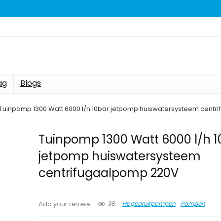
ag
Blogs
Tuinpomp 1300 Watt 6000 l/h 10bar jetpomp huiswatersysteem cent
Tuinpomp 1300 Watt 6000 l/h 1
jetpomp huiswatersysteem
centrifugaalpomp 220V
38
Hogedrukpompen
Pompen
Add your review