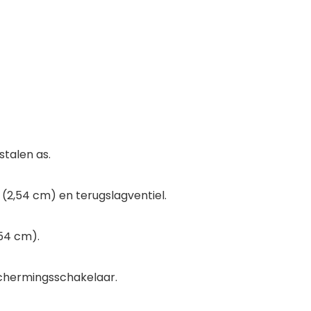
stalen as.
 (2,54 cm) en terugslagventiel.
,54 cm).
chermingsschakelaar.