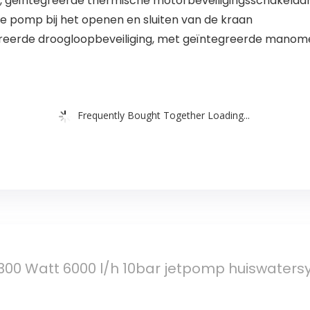
 IG, geïntegreerde thermische motorbeveiligingsschakelaa
e pomp bij het openen en sluiten van de kraan
reerde droogloopbeveiliging, met geïntegreerde manom
Frequently Bought Together Loading...
300 Watt 6000 l/h 10bar jetpomp huiswater