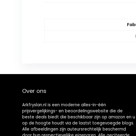
Fab
Over ons
Arkfryslan.nl is een moderne alles-in-één
prijsvergelijkings- en beoordelingswebsite die de
beste deals biedt die beschikbaar zijn op amazon en u
op de hoogte houdt via de laatst toegevoegde blogs.
Alle afbeeldingen zijn auteursrechtelijk beschermd
door hun respectievelijke eigenaren. Alle geciteerde