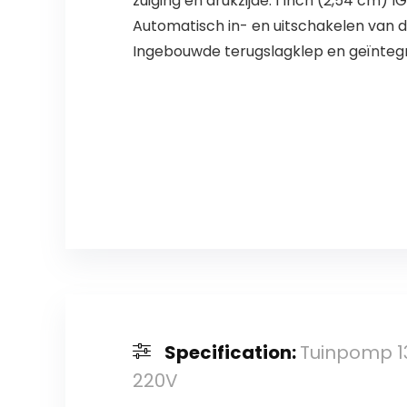
zuiging en drukzijde: 1 inch (2,54 cm)
Automatisch in- en uitschakelen van d
Ingebouwde terugslagklep en geïnteg
Specification:
Tuinpomp 1
220V