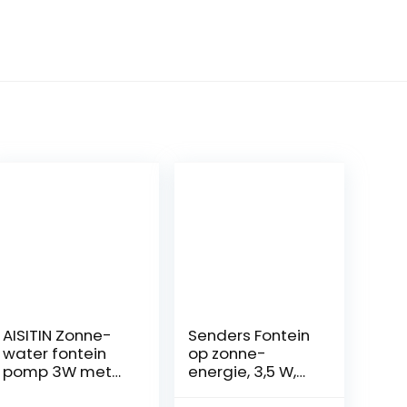
AISITIN Zonne-
Senders Fontein
water fontein
op zonne-
pomp 3W met
energie, 3,5 W,
batterij back-up
vijverpomp op