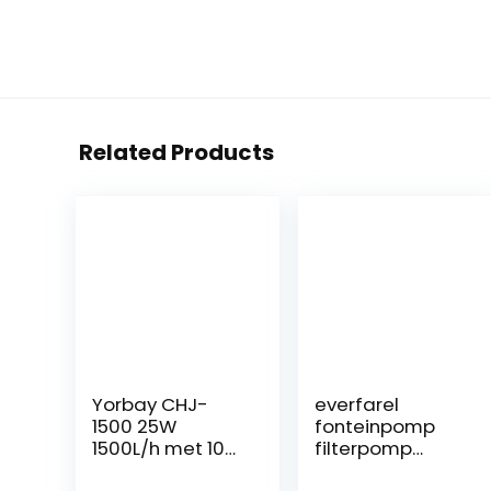
Related Products
Yorbay CHJ-
everfarel
1500 25W
fonteinpomp
1500L/h met 10m
filterpomp
lange
vijverpomp