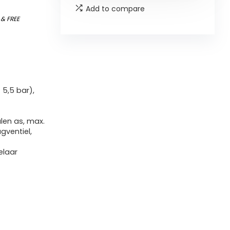
Add to compare
)
&
FREE
5,5 bar),
alen as, max.
gventiel,
elaar