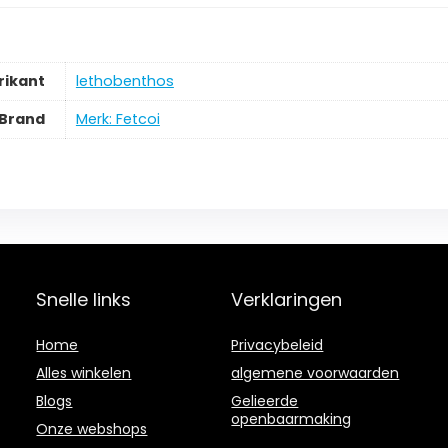
rikant
‎lethobenthos
Brand
Merk: Fetcoi
Snelle links
Verklaringen
Home
Privacybeleid
Alles winkelen
algemene voorwaarden
Blogs
Gelieerde
openbaarmaking
Onze webshops