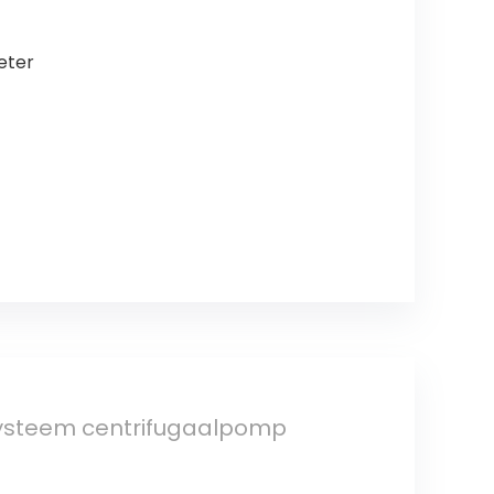
r
eter
systeem centrifugaalpomp