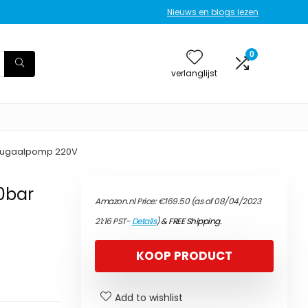
Nieuws en blogs lezen
0
verlanglijst
rifugaalpomp 220V
0bar
Amazon.nl Price:
€
169.50
(as of 08/04/2023
21:16 PST-
Details
)
&
FREE Shipping
.
KOOP PRODUCT
Add to wishlist