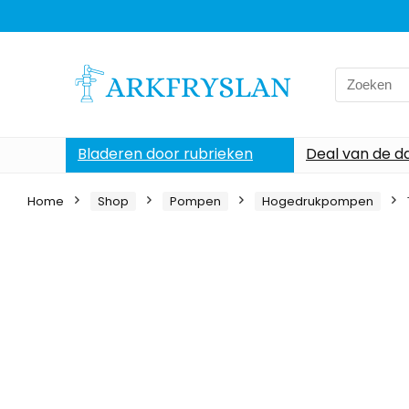
Search
for:
Bladeren door rubrieken
Deal van de d
Home
Shop
Pompen
Hogedrukpompen