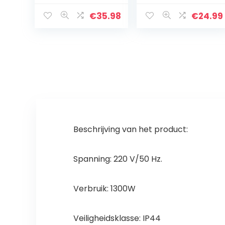
stroomkabel
beeklooppomp
vijverpomp
1500/1000/800/
€
35.98
€
24.99
tuinpomp voor
3000 L/H 800L/H
tuin, vijver, zoet
en zeewater
(herbruikbaar)
Beschrijving van het product:
Spanning: 220 V/50 Hz.
Verbruik: 1300W
Veiligheidsklasse: IP44