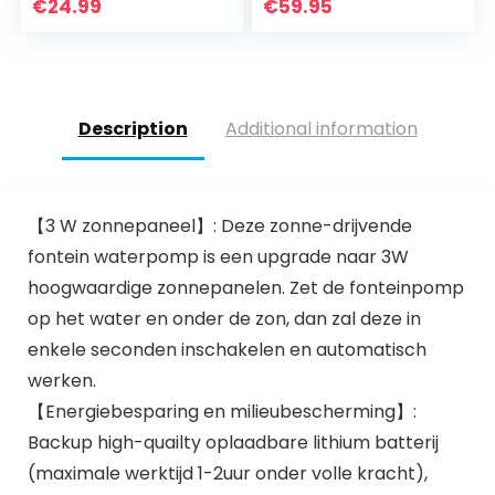
1500/1000/800/300
waterspel
€
24.99
€
59.95
0 L/H 800L/H
sierfontein
bronsteen pomp
buiten 12V AC 500
l/h
Description
Additional information
【3 W zonnepaneel】: Deze zonne-drijvende
fontein waterpomp is een upgrade naar 3W
hoogwaardige zonnepanelen. Zet de fonteinpomp
op het water en onder de zon, dan zal deze in
enkele seconden inschakelen en automatisch
werken.
【Energiebesparing en milieubescherming】:
Backup high-quailty oplaadbare lithium batterij
(maximale werktijd 1-2uur onder volle kracht),