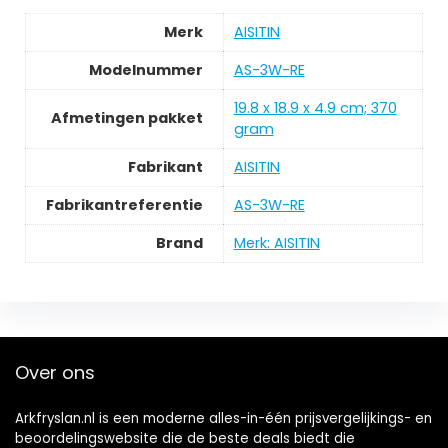
Merk
‎AISITIN
Modelnummer
‎AS-3W-RE
‎19.8 x 18.9 x 4.9 cm; 370
Afmetingen pakket
gram
Fabrikant
‎AISITIN
Fabrikantreferentie
‎AS-3W-RE
Brand
Merk: AISITIN
Over ons
Arkfryslan.nl is een moderne alles-in-één prijsvergelijkings- en
beoordelingswebsite die de beste deals biedt die