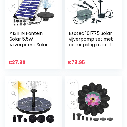
AISITIN Fontein
Esotec 101775 Solar
Solar 5.5W
vijverpomp set met
Vijverpomp Solar
accuopslag maat 1
Fountain
Ingebouwde
Batterij met 6
€
27.99
€
78.95
Fonteinstijlen Voor
Tuinvogelbadvijver