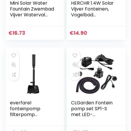
Mini Solar Water
HERCHR 1.4W Solar
Fountain Zwembad
Vijver Fonteinen,
Vijver Waterval
Vogelbad
Fontein
Waterfonteinen
Tuindecoratie
Pomp voor
Buiten Vogelbad
Buitenshuis Tuin
€
16.73
€
14.90
Zonne-energie
Landschap
Fontein Drijvend
Decoratie
Water
everfarel
CLGarden Fontein
fonteinpomp
pomp set SP1-S
filterpomp
met LED-
vijverpomp
verlichting voor
beeklooppomp
fontein tuin