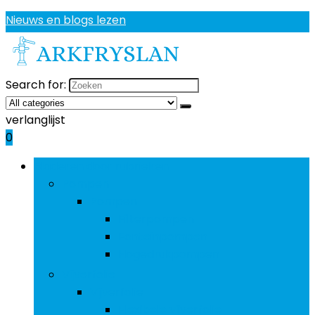
Nieuws en blogs lezen
Search for:
verlanglijst
0
Bladeren door rubrieken
Pompen
Pompen
Filterpompen
Fonteinpompen
Hogedrukpompen
Vijverfolie
Vijverfolie
Flexibele vijverfolie