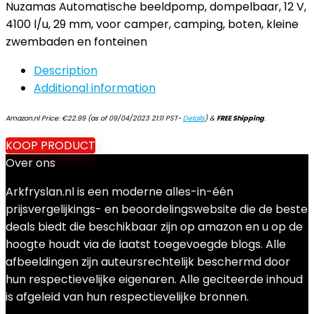
Nuzamas Automatische beeldpomp, dompelbaar, 12 V,
4100 l/u, 29 mm, voor camper, camping, boten, kleine
zwembaden en fonteinen
Description
Additional information
Amazon.nl Price:
€
22.99
(as of 09/04/2023 21:11 PST-
Details
)
&
FREE Shipping
.
KOOP PRODUCT
Over ons
Arkfryslan.nl is een moderne alles-in-één
prijsvergelijkings- en beoordelingswebsite die de beste
deals biedt die beschikbaar zijn op amazon en u op de
hoogte houdt via de laatst toegevoegde blogs. Alle
afbeeldingen zijn auteursrechtelijk beschermd door
hun respectievelijke eigenaren. Alle geciteerde inhoud
is afgeleid van hun respectievelijke bronnen.