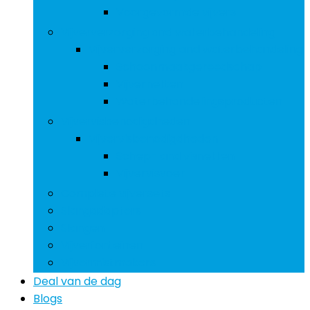
Voorgevormde vijvers
Vijververzorging and waterbehandeling
Vijververzorging and waterbehandeling
Schoonmaakgereedschap
Vijvernetten
Waterbehandelingsproducten
Vijvervisbenodigdheden
Vijvervisbenodigdheden
Schep- and visnetten
Vijvervisvoer
Complete vijversets
Slangadapters
Slangen
Vijverfonteinen
Vijvermistmakers
Deal van de dag
Blogs