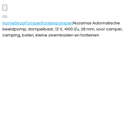
Home
Shop
Pompen
Fonteinpompen
Nuzamas Automatische
beeldpomp, dompelbaar, 12 V, 4100 l/u, 29 mm, voor camper,
camping, boten, kleine zwembaden en fonteinen