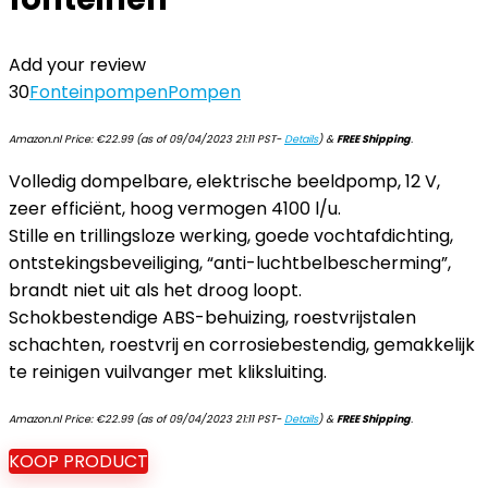
Add your review
30
Fonteinpompen
Pompen
Amazon.nl Price:
€
22.99
(as of 09/04/2023 21:11 PST-
Details
)
&
FREE Shipping
.
Volledig dompelbare, elektrische beeldpomp, 12 V,
zeer efficiënt, hoog vermogen 4100 l/u.
Stille en trillingsloze werking, goede vochtafdichting,
ontstekingsbeveiliging, “anti-luchtbelbescherming”,
brandt niet uit als het droog loopt.
Schokbestendige ABS-behuizing, roestvrijstalen
schachten, roestvrij en corrosiebestendig, gemakkelijk
te reinigen vuilvanger met kliksluiting.
Amazon.nl Price:
€
22.99
(as of 09/04/2023 21:11 PST-
Details
)
&
FREE Shipping
.
KOOP PRODUCT