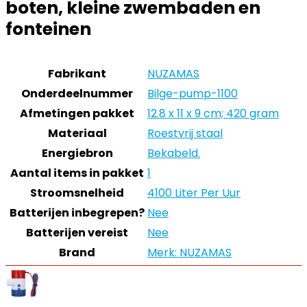
boten, kleine zwembaden en
fonteinen
Fabrikant
‎NUZAMAS
Onderdeelnummer
‎Bilge-pump-1100
Afmetingen pakket
‎12.8 x 11 x 9 cm; 420 gram
Materiaal
‎Roestvrij staal
Energiebron
‎Bekabeld.
Aantal items in pakket
‎1
Stroomsnelheid
‎4100 Liter Per Uur
Batterijen inbegrepen?
‎Nee
Batterijen vereist
‎Nee
Brand
Merk: NUZAMAS