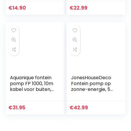
Pomp voor
4100 l/u, 29 mm,
Buitenshuis Tuin
voor camper,
€
14.90
€
22.99
Landschap
camping, boten,
Decoratie
kleine zwembaden
en fonteinen
Aquanique fontein
JonesHouseDeco
pomp FP 1000, 10m
Fontein pomp op
kabel voor buiten,
zonne-energie, 5
900 l/h, voor
ledlampen, 3,6 W
tuinfonteinen en
fontein op zonne-
waterspelen
energie,
€
31.95
€
42.99
waterpomp, debiet
200 l/u, met 5
fonteinstijlen voor
zwembad,