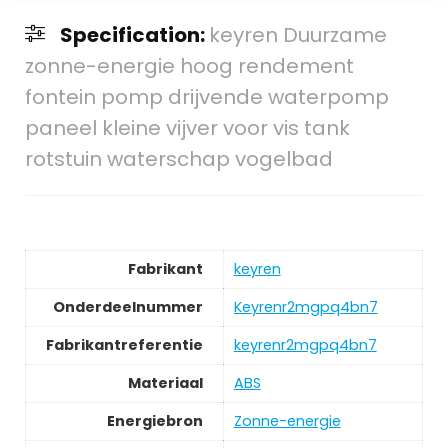
Specification:
keyren Duurzame
zonne-energie hoog rendement
fontein pomp drijvende waterpomp
paneel kleine vijver voor vis tank
rotstuin waterschap vogelbad
Fabrikant
‎keyren
Onderdeelnummer
‎Keyrenr2mgpq4bn7
Fabrikantreferentie
‎keyrenr2mgpq4bn7
Materiaal
‎ABS
Energiebron
‎Zonne-energie