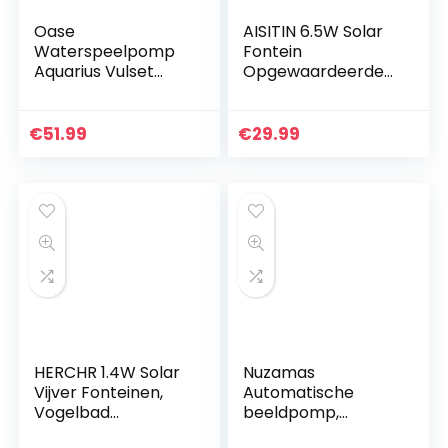
Oase
AISITIN 6.5W Solar
Waterspeelpomp
Fontein
Aquarius Vulset
Opgewaardeerde
1000
Solar Vijverpomp
met Zonnepaneel
Ingebouwde
€
51.99
€
29.99
Batterij
Waterpomp Solar
Drijvende
Fonteinpomp met
6 Fonteinstijlen
voor Tuin Vogelbad
Vijver
HERCHR 1.4W Solar
Nuzamas
Vijver Fonteinen,
Automatische
Vogelbad
beeldpomp,
Waterfonteinen
dompelbaar, 12 V,