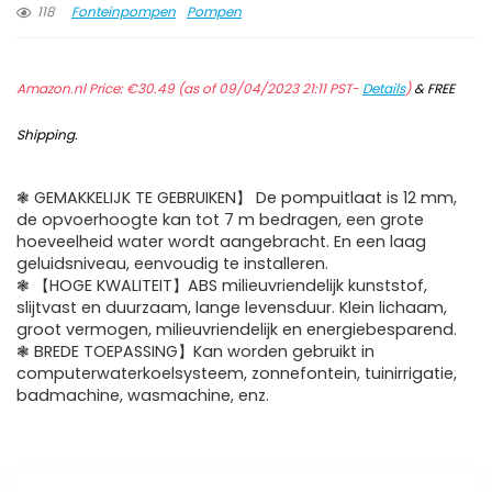
118
Fonteinpompen
Pompen
Amazon.nl Price:
€
30.49
(as of 09/04/2023 21:11 PST-
Details
)
&
FREE
Shipping
.
❃ GEMAKKELIJK TE GEBRUIKEN】 De pompuitlaat is 12 mm,
de opvoerhoogte kan tot 7 m bedragen, een grote
hoeveelheid water wordt aangebracht. En een laag
geluidsniveau, eenvoudig te installeren.
❃ 【HOGE KWALITEIT】ABS milieuvriendelijk kunststof,
slijtvast en duurzaam, lange levensduur. Klein lichaam,
groot vermogen, milieuvriendelijk en energiebesparend.
❃ BREDE TOEPASSING】Kan worden gebruikt in
computerwaterkoelsysteem, zonnefontein, tuinirrigatie,
badmachine, wasmachine, enz.