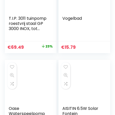
T.I.P. 3011 tuinpomp
Vogelbad
roestvrij staal GP
3000 INOX, tot
2.950 l/h debiet
Original
Current
€
69.49
23%
€
15.79
price
price
was:
is:
€89.95.
€69.49.
Oase
AISITIN 6.5W Solar
Waterspeelpomp
Fontein