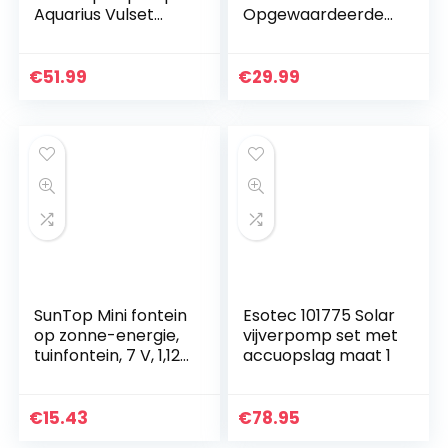
Aquarius Vulset
Opgewaardeerde
1000
Solar Vijverpomp
met Zonnepaneel
Ingebouwde
€
51.99
€
29.99
Batterij
Waterpomp Solar
Drijvende
Fonteinpomp met
6 Fonteinstijlen
voor Tuin Vogelbad
Vijver
SunTop Mini fontein
Esotec 101775 Solar
op zonne-energie,
vijverpomp set met
tuinfontein, 7 V, 1,12
accuopslag maat 1
W, borstelloze
zonnepomp,
waterspel, fontein,
€
15.43
€
78.95
fonteinpomp,