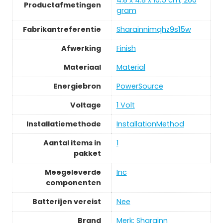
Productafmetingen
gram
Fabrikantreferentie
‎Sharainnimqhz9s15w
Afwerking
‎Finish
Materiaal
‎Material
Energiebron
‎PowerSource
Voltage
‎1 Volt
Installatiemethode
‎InstallationMethod
Aantal items in
‎1
pakket
Meegeleverde
‎Inc
componenten
Batterijen vereist
‎Nee
Brand
Merk: Sharainn