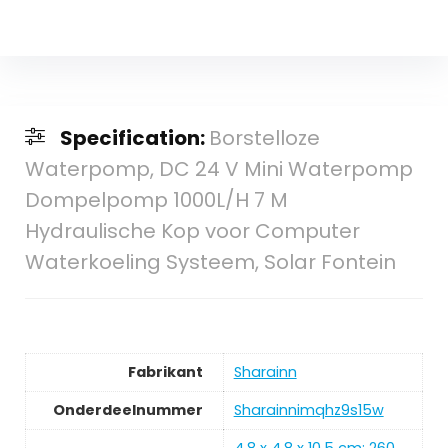
Specification:
Borstelloze
Waterpomp, DC 24 V Mini Waterpomp
Dompelpomp 1000L/H 7 M
Hydraulische Kop voor Computer
Waterkoeling Systeem, Solar Fontein
Fabrikant
‎Sharainn
Onderdeelnummer
‎Sharainnimqhz9s15w
‎4.8 x 4.8 x 10.5 cm; 260