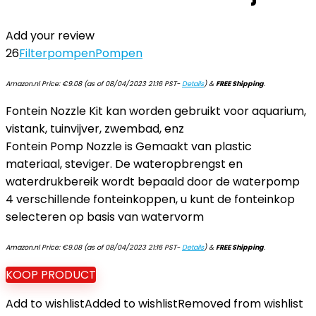
Add your review
26
Filterpompen
Pompen
Amazon.nl Price:
€
9.08
(as of 08/04/2023 21:16 PST-
Details
)
&
FREE Shipping
.
Fontein Nozzle Kit kan worden gebruikt voor aquarium,
vistank, tuinvijver, zwembad, enz
Fontein Pomp Nozzle is Gemaakt van plastic
materiaal, steviger. De wateropbrengst en
waterdrukbereik wordt bepaald door de waterpomp
4 verschillende fonteinkoppen, u kunt de fonteinkop
selecteren op basis van watervorm
Amazon.nl Price:
€
9.08
(as of 08/04/2023 21:16 PST-
Details
)
&
FREE Shipping
.
KOOP PRODUCT
Add to wishlist
Added to wishlist
Removed from wishlist