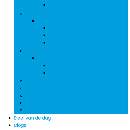
Voorgevormde vijvers
Vijververzorging and waterbehandeling
Vijververzorging and waterbehandeling
Schoonmaakgereedschap
Vijvernetten
Waterbehandelingsproducten
Vijvervisbenodigdheden
Vijvervisbenodigdheden
Schep- and visnetten
Vijvervisvoer
Complete vijversets
Slangadapters
Slangen
Vijverfonteinen
Vijvermistmakers
Deal van de dag
Blogs