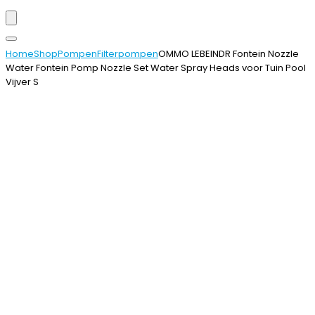
Home
Shop
Pompen
Filterpompen
OMMO LEBEINDR Fontein Nozzle
Water Fontein Pomp Nozzle Set Water Spray Heads voor Tuin Pool
Vijver S