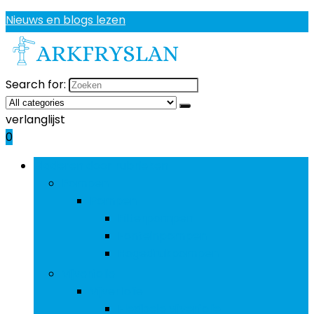
Nieuws en blogs lezen
Search for:
verlanglijst
0
Bladeren door rubrieken
Pompen
Pompen
Filterpompen
Fonteinpompen
Hogedrukpompen
Vijverfolie
Vijverfolie
Flexibele vijverfolie