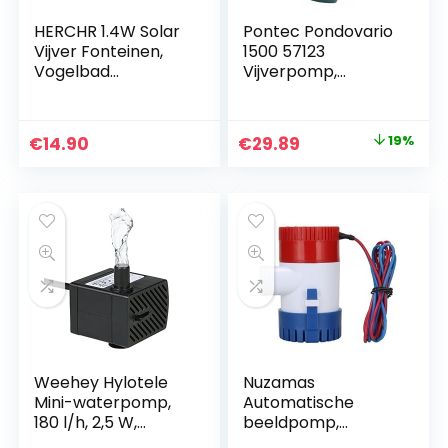
HERCHR 1.4W Solar
Pontec Pondovario
Vijver Fonteinen,
1500 57123
Vogelbad
Vijverpomp,
Waterfonteinen
Fonteinpomp,
Pomp voor
Buitenshuis Tuin
Original
Current
€
14.90
€
29.89
19%
Landschap
price
price
Decoratie
was:
is:
€36.95.
€29.89.
Weehey Hylotele
Nuzamas
Mini-waterpomp,
Automatische
180 l/h, 2,5 W,
beeldpomp,
AC220-240 V,
dompelbaar, 12 V,