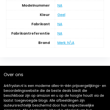
Modelnummer
‎NA
Kleur
‎Geel
Fabrikant
‎NA
Fabrikantreferentie
‎NA
Brand
Merk: N\A
Over ons
Arkfryslan.nl is een moderne alles-in-één prijsvergelijkings- en
beoordelingswebsite die de beste deals biedt die
beschikbaar zijn op amazon en u op de hoogte houdt via de
laatst toegevoegde blogs. Alle afbeeldingen zijn
auteursrechtelijk beschermd door hun respectievelijke