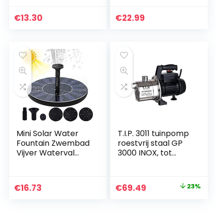
dompelpomp,
4100 l/u, 29 mm,
fonteinpomp voor
voor camper,
€
13.30
€
22.99
aquarium, fontein,
camping, boten,
vijver, tuinen en
kleine zwembaden
hydrocultuur
en fonteinen
systemen met een
sproeier van 1,5 m
Mini Solar Water
T.I.P. 3011 tuinpomp
Fountain Zwembad
roestvrij staal GP
Vijver Waterval
3000 INOX, tot
Fontein
2.950 l/h debiet
Tuindecoratie
Buiten Vogelbad
Original
Current
€
16.73
€
69.49
23%
Zonne-energie
price
price
Fontein Drijvend
Water
was:
is: