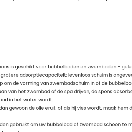
pons is geschikt voor bubbelbaden en zwembaden – gel
rotere adsorptiecapaciteit: levenloos schuim is ongevee
ulp om de vorming van zwembadschuim in of de bubbelba
n van het zwembad of de spa drijven, de spons absorbeer
nd in het water wordt.
jp dan gewoon de olie eruit, of als hij vies wordt, maak 
rden gebruikt om uw bubbelbad of zwembad schoon te m