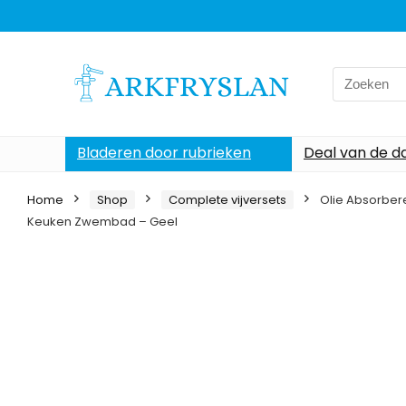
Search
for:
Bladeren door rubrieken
Deal van de d
Home
Shop
Complete vijversets
Olie Absorbe
Keuken Zwembad – Geel