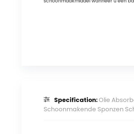
schoonmaakmiddel wanneer u een ba
Specification:
Olie Absor
Schoonmakende Sponzen Sch