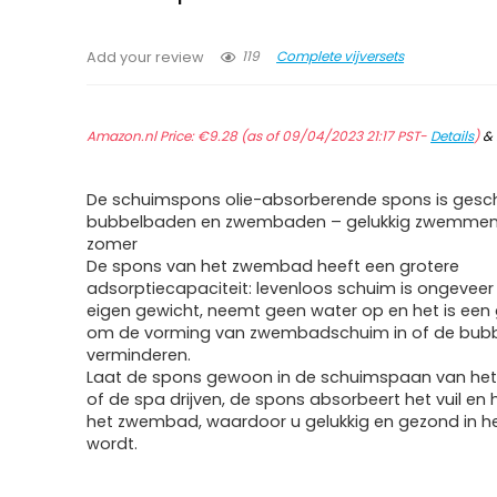
119
Complete vijversets
Add your review
Amazon.nl Price:
€
9.28
(as of 09/04/2023 21:17 PST-
Details
)
&
De schuimspons olie-absorberende spons is gesch
bubbelbaden en zwembaden – gelukkig zwemmen 
zomer
De spons van het zwembad heeft een grotere
adsorptiecapaciteit: levenloos schuim is ongeveer 
eigen gewicht, neemt geen water op en het is een
om de vorming van zwembadschuim in of de bub
verminderen.
Laat de spons gewoon in de schuimspaan van h
of de spa drijven, de spons absorbeert het vuil en h
het zwembad, waardoor u gelukkig en gezond in h
wordt.