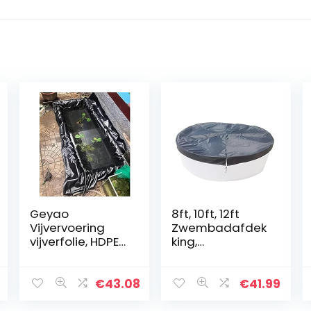
Geyao
8ft, 10ft, 12ft
Vijvervoering
Zwembadafdek
vijverfolie, HDPE
king,
versterkte
Opvouwbare
voering, 1 x 2 m, 2
Zwembadafdek
x 2 m, 2,5 x 2,5 m,
kingen Voor
€
43.08
€
41.99
2,5 x 3 m, 3 x 5 m,
Bovengrondse