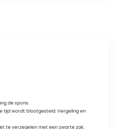
erdeel geschikt
Buitenzwembad
voor Zodiac
& Vijver
Polaris 180 280
Ornament Tuin
380 480
Decoratie.-G
veegslang voor
zwembad
ang de spons.
e tijd wordt blootgesteld. Vergeling en
het te verzegelen met een zwarte zak.