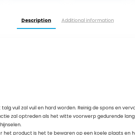
4 x 7 m, 6 x 9 m,
Zwembaden,
6 x 12 m, 8 x 11 m,
Ronde
8 x 12 m, 10 x 15 m
Zwembadafdek
(maat 6 ft x 16
king,
Description
Additional information
ft/2 x 5 m)
Geïsoleerde
Zwembadafdek
king Protector
talg vuil zal vuil en hard worden. Reinig de spons en verv
reactie zal optreden als het witte voorwerp gedurende lang
hijnselen.
r het product is het te bewaren op een koele plaats en 