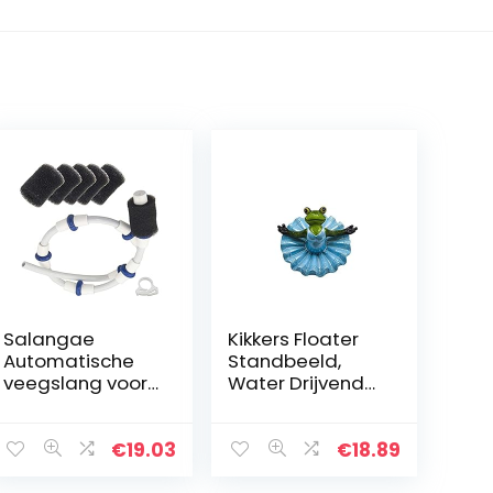
Salangae
Kikkers Floater
Automatische
Standbeeld,
veegslang voor
Water Drijvende
de
Vijver Kikker
zwembadreinig
Decor, Simulatie
er compleet B5
Kikkers Tuin
€
19.03
€
18.89
vervangingsond
Decor,