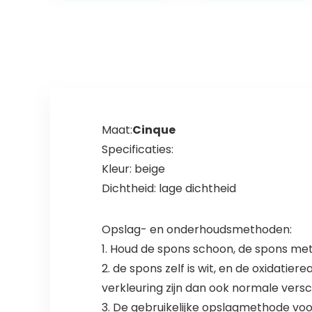
Zwembad Decor
River Course, 35
maten (Color :
Black, Size :
1x2m)
Maat:
Cinque
Specificaties:
Kleur: beige
Dichtheid: lage dichtheid
Opslag- en onderhoudsmethoden:
1. Houd de spons schoon, de spons met 
2. de spons zelf is wit, en de oxidatie
verkleuring zijn dan ook normale versc
3. De gebruikelijke opslagmethode voo