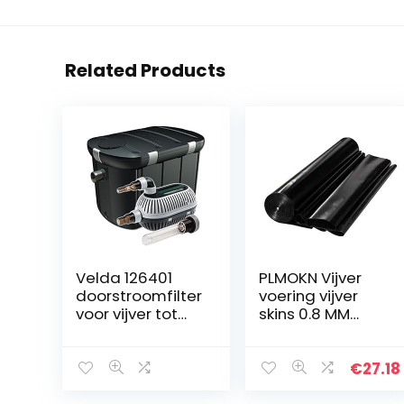
Related Products
Velda 126401
PLMOKN Vijver
doorstroomfilter
voering vijver
voor vijver tot
skins 0.8 MM
10.000 liter incl.
Zware zachte
pomp, 18 Watt
visvijvers
UV-C, Cross-
Beschermende
€
27.18
Flow biofill Set
film voor Tuin