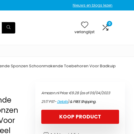
Nieuws en blogs lezen
0
verlanglijst
akende Sponzen Schoonmakende Toebehoren Voor Badkuip
Amazon.nl Price:
€
9.28
(as of 09/04/2023
nde
21:17 PST-
Details
)
&
FREE Shipping
.
onzen
KOOP PRODUCT
Voor
eel