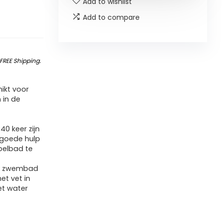
Add to wishlist
Add to compare
FREE Shipping
.
ikt voor
in de
40 keer zijn
 goede hulp
belbad te
et zwembad
et vet in
et water