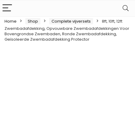
Home
Shop
Complete vijversets
8ft, 10ft, 12ft
Zwembadafdekking, Opvouwbare Zwembadafdekkingen Voor
Bovengrondse Zwembaden, Ronde Zwembadafdekking,
Geïsoleerde Zwembadafdekking Protector