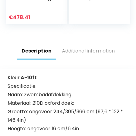
waterdichte stof
10.000 liter incl.
voor visvijver
pomp, 18 Watt UV-
Bachbrunnen en
C, Cross-Flow biofill
€
478.41
watertuin
Set
landschapsarchite
ctuur, 51 maten
(Color : Black, Size :
10x15m)
Description
Additional information
Kleur:
A-10ft
Specificatie:
Naam: Zwembadafdekking
Materiaal: 210D oxford doek;
Grootte: ongeveer 244/305/366 cm (97,6 * 122 *
146.4in)
Hoogte: ongeveer 16 cm/6.4in