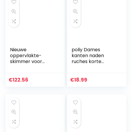
Nieuwe
poliy Dames
oppervlakte-
kanten naden
skimmer voor
ruches korte
zwembad, aan de
mouwen
muur gemonteerde
pulloverjurk
automatische
zomerjurken lange
€
122.56
€
18.99
afschuimer voor
strandjurken jurken
zwembadreiniger,
jurken dames
bovengrondse
zomer knielang
zwembaden
trekken drijvend
vuil aan voor
zwembadfiltersyst
emen