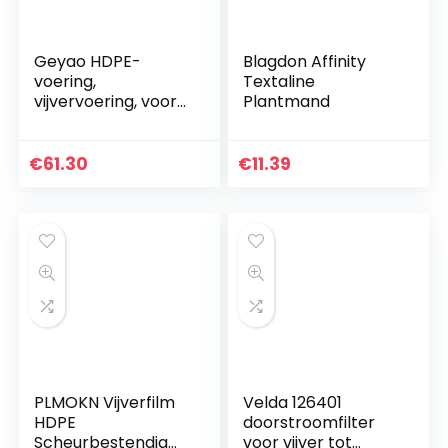
Geyao HDPE-
Blagdon Affinity
voering,
Textaline
vijvervoering, voor
Plantmand
vijver, tuin,
zwembad,
boerderij, 3 x 3 m, 4
€
61.30
€
11.39
x 7 m, 5 x 5 m, 6 x 8
m, 7 x 9 m (maat 3
x 5 m)
PLMOKN Vijverfilm
Velda 126401
HDPE
doorstroomfilter
Scheurbestendig
voor vijver tot