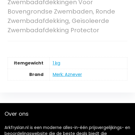
Zwembadafdekkingen Voor
Bovengrondse Zwembaden, Ronde
Zwembadafdekking, Geïsoleerde
Zwembadafdekking Protector
Itemgewicht
‎1 kg
Brand
Merk: Aznever
Over ons
Arkfryslan.nl is een moderne alles-in-één prijsvergelijkings- en
beoordelingswebsite die de beste deals biedt die