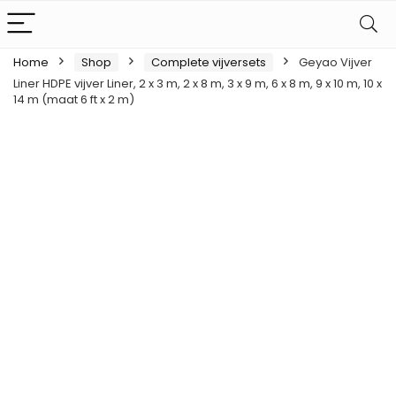
Home
Shop
Complete vijversets
Geyao Vijver
Liner HDPE vijver Liner, 2 x 3 m, 2 x 8 m, 3 x 9 m, 6 x 8 m, 9 x 10 m, 10 x
14 m (maat 6 ft x 2 m)