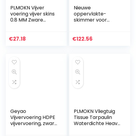
PLMOKN Vijver
Nieuwe
voering vijver skins
oppervlakte-
0.8 MM Zware
skimmer voor
zachte visvijvers
zwembad, aan de
Beschermende film
muur gemonteerde
voor Tuin Zwembad
automatische
€
27.18
€
122.56
Decor River Course,
afschuimer voor
35 maten (Color :
zwembadreiniger,
Black, Size : 1x2m)
bovengrondse
zwembaden
trekken drijvend
vuil aan voor
zwembadfiltersyst
emen
Geyao
PLMOKN Vliegtuig
Vijvervoering HDPE
Tissue Tarpaulin
vijvervoering, zwart,
Waterdichte Heavy
2 x 5 m, 3 x 6 m, 4 x
Duty Fire
8 m, 5 x 9 m, 6 x 10
Protection Lassen