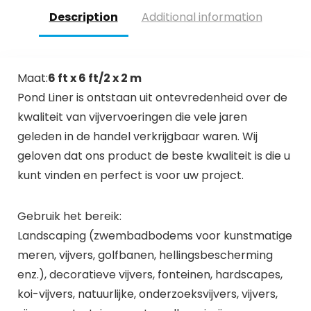
water lelie / lotus
Description
Additional information
schuim bloem
Maat:
6 ft x 6 ft/2 x 2 m
Pond Liner is ontstaan uit ontevredenheid over de
kwaliteit van vijvervoeringen die vele jaren
geleden in de handel verkrijgbaar waren. Wij
geloven dat ons product de beste kwaliteit is die u
kunt vinden en perfect is voor uw project.
Gebruik het bereik:
Landscaping (zwembadbodems voor kunstmatige
meren, vijvers, golfbanen, hellingsbescherming
enz.), decoratieve vijvers, fonteinen, hardscapes,
koi-vijvers, natuurlijke, onderzoeksvijvers, vijvers,