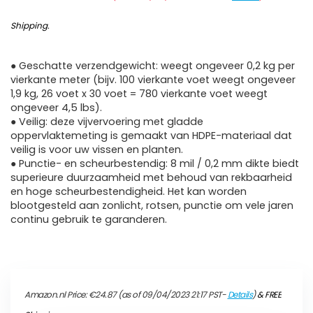
Shipping
.
● Geschatte verzendgewicht: weegt ongeveer 0,2 kg per
vierkante meter (bijv. 100 vierkante voet weegt ongeveer
1,9 kg, 26 voet x 30 voet = 780 vierkante voet weegt
ongeveer 4,5 lbs).
● Veilig: deze vijvervoering met gladde
oppervlaktemeting is gemaakt van HDPE-materiaal dat
veilig is voor uw vissen en planten.
● Punctie- en scheurbestendig: 8 mil / 0,2 mm dikte biedt
superieure duurzaamheid met behoud van rekbaarheid
en hoge scheurbestendigheid. Het kan worden
blootgesteld aan zonlicht, rotsen, punctie om vele jaren
continu gebruik te garanderen.
Amazon.nl Price:
€
24.87
(as of 09/04/2023 21:17 PST-
Details
)
&
FREE