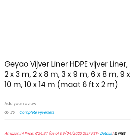
Geyao Vijver Liner HDPE vijver Liner,
2 x 3 m, 2 x 8 m, 3 x 9 m, 6 x 8 m, 9 x
10 m, 10 x 14 m (maat 6 ft x 2 m)
Add your review
25
Complete vijversets
Amazon.nl Price:
€
24.87
(as of 09/04/2023 21:17 PST-
Details
)
&
FREE