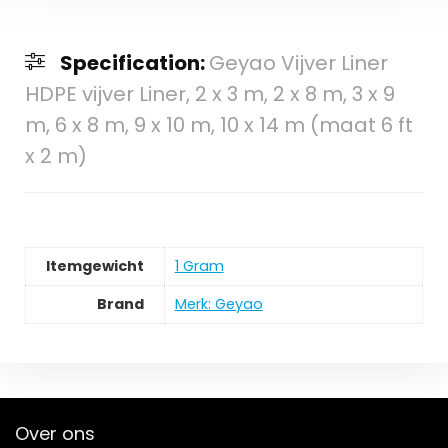
Specification:
Geyao Vijver Liner
HDPE vijver Liner, 2 x 3 m, 2 x 8 m, 3 x 9
m, 6 x 8 m, 9 x 10 m, 10 x 14 m (maat 6 ft
x 2 m)
Itemgewicht
‎1 Gram
Brand
Merk: Geyao
Over ons