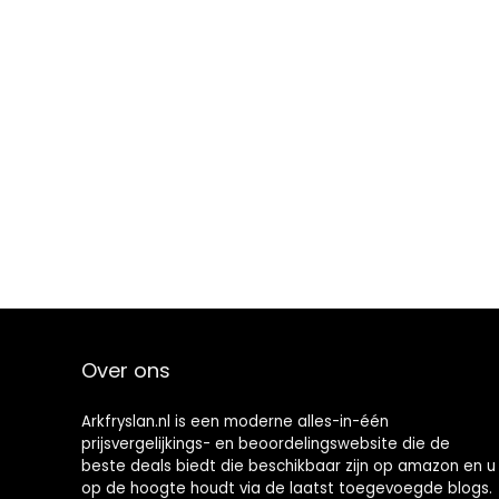
Over ons
Arkfryslan.nl is een moderne alles-in-één
prijsvergelijkings- en beoordelingswebsite die de
beste deals biedt die beschikbaar zijn op amazon en u
op de hoogte houdt via de laatst toegevoegde blogs.