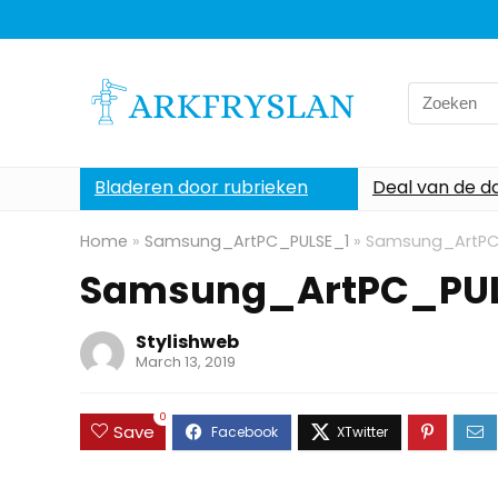
Search
for:
Bladeren door rubrieken
Deal van de d
Home
»
Samsung_ArtPC_PULSE_1
»
Samsung_ArtPC
Samsung_ArtPC_PUL
Stylishweb
March 13, 2019
0
Save