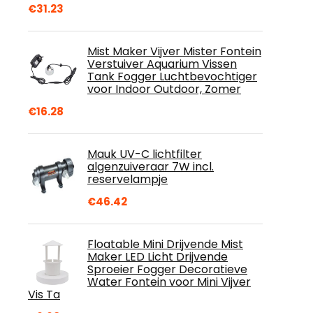
€
31.23
Mist Maker Vijver Mister Fontein
Verstuiver Aquarium Vissen
Tank Fogger Luchtbevochtiger
voor Indoor Outdoor, Zomer
€
16.28
Mauk UV-C lichtfilter
algenzuiveraar 7W incl.
reservelampje
€
46.42
Floatable Mini Drijvende Mist
Maker LED Licht Drijvende
Sproeier Fogger Decoratieve
Water Fontein voor Mini Vijver
Vis Ta