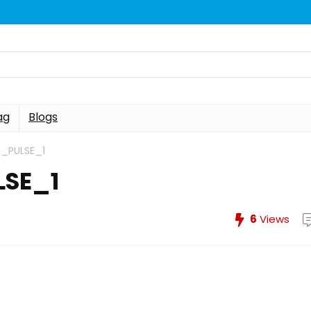
ag
Blogs
_PULSE_1
SE_1
6
Views