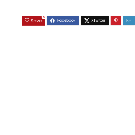
0
Save