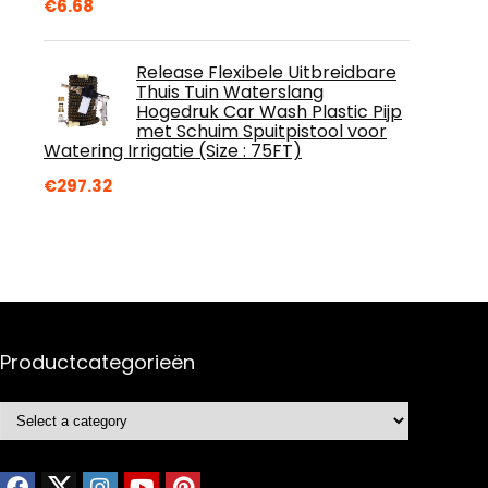
€
6.68
Release Flexibele Uitbreidbare
Thuis Tuin Waterslang
Hogedruk Car Wash Plastic Pijp
met Schuim Spuitpistool voor
Watering Irrigatie (Size : 75FT)
€
297.32
Productcategorieën