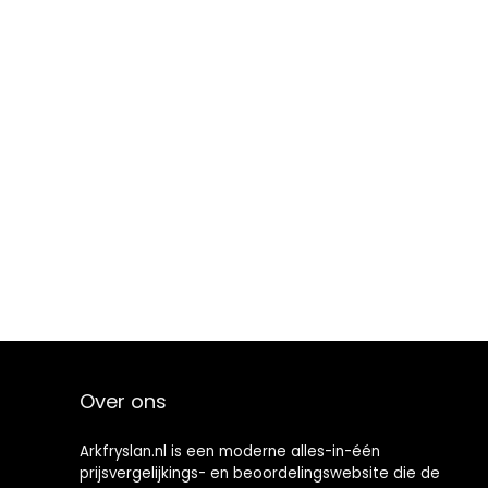
Over ons
Arkfryslan.nl is een moderne alles-in-één
prijsvergelijkings- en beoordelingswebsite die de