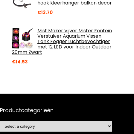
haak kleerhanger balkon decor
€
13.70
Mist Maker Vijver Mister Fontein
Verstuiver Aquarium Vissen
Tank Fogger Luchtbevochtiger
met 12 LED voor Indoor Outdoor
20mm Zwart
€
14.53
Productcategorieën