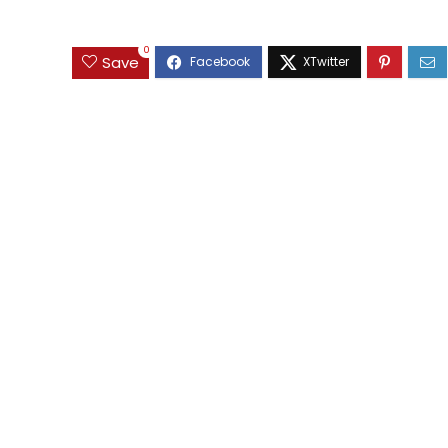
0
Save