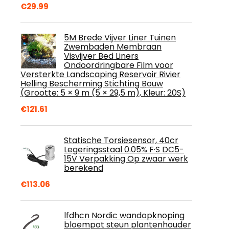
€
29.99
5M Brede Vijver Liner Tuinen
Zwembaden Membraan
Visvijver Bed Liners
Ondoordringbare Film voor
Versterkte Landscaping Reservoir Rivier
Helling Bescherming Stichting Bouw
(Grootte: 5 × 9 m (5 × 29,5 m), Kleur: 20S)
€
121.61
Statische Torsiesensor, 40cr
Legeringsstaal 0.05% F·S DC5-
15V Verpakking Op zwaar werk
berekend
€
113.06
lfdhcn Nordic wandopknoping
bloempot steun plantenhouder