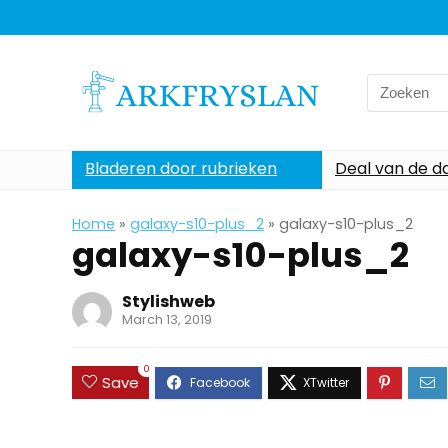
Search
for:
Bladeren door rubrieken
Deal van de d
Home
»
galaxy-s10-plus_2
»
galaxy-s10-plus_2
galaxy-s10-plus_2
Stylishweb
March 13, 2019
0
Save