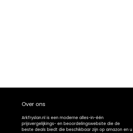
Over ons
Arkfryslan.nl is een moderne alles-in-één
prijsvergelijkings- en beoordelingswebsite die de
beste deals biedt die beschikbaar zijn op amazon en u