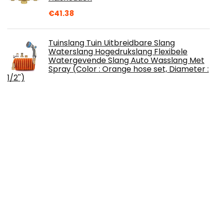
€
41.38
Tuinslang Tuin Uitbreidbare Slang
Waterslang Hogedrukslang Flexibele
Watergevende Slang Auto Wasslang Met
Spray (Color : Orange hose set, Diameter :
1/2'')
€
80.28
TOPNIU Indoor desinfectie spuitpistool
Draagbare Desinfectie Spuitpistool
Elektrische Sproeiers Haarverzorging Tool
€
52.66
Sifon Slang Pomp Automatische Water
Jiggler Vloeibare Transfer
Zelfaanzuigende Shake Pomp Pijp 180CM
voor Schepen, Voertuigen, Motorfietsen,