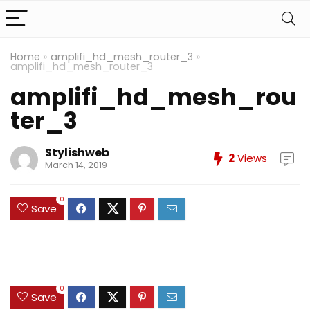
Home
»
amplifi_hd_mesh_router_3
»
amplifi_hd_mesh_router_3
amplifi_hd_mesh_rou
ter_3
Stylishweb
2
Views
March 14, 2019
0
Save
0
Save