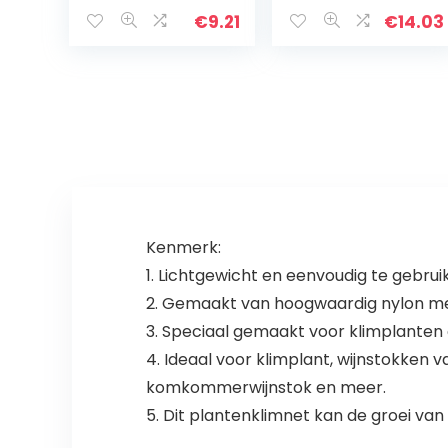
Tuin Mesh Vijver
Telescopische
Netting Netting
Paal,
€
9.21
€
14.03
Tuinieren
Verwijderbaar
Netting voor
Schepnet,
Klimmen Plant
Schepnet Voor
Zwembad
Whirlpool
Zwembadreinigi
ng Fijnmazig
Netset,
Bladafschuimer
Fijnmazig Net
Reiniging
Kenmerk:
Zwembadvisnet
1. Lichtgewicht en eenvoudig te gebru
2. Gemaakt van hoogwaardig nylon met
3. Speciaal gemaakt voor klimplanten 
4. Ideaal voor klimplant, wijnstokken v
komkommerwijnstok en meer.
5. Dit plantenklimnet kan de groei van