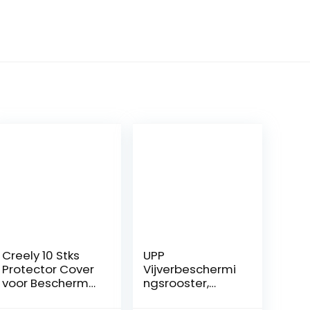
Creely 10 Stks
UPP
Protector Cover
Vijverbeschermi
voor Bescherm
ngsrooster,
Vis Van Vogels
vogelafweer en