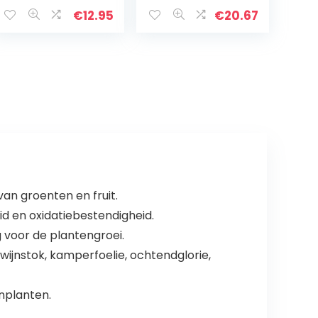
Vijver Vis Netto
kattenafweer
Gespen voor
zonder net,
€
12.95
€
20.67
Vissen Vis Vijver
beschermt
Cover
vissen effectief
maar behoudt
de vijversfeer
[20 stuks]
an groenten en fruit.
d en oxidatiebestendigheid.
 voor de plantengroei.
nwijnstok, kamperfoelie, ochtendglorie,
enplanten.