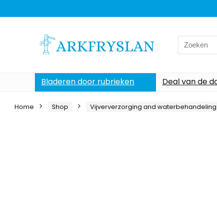
Search
for:
Bladeren door rubrieken
Deal van de d
Home
Shop
Vijververzorging and waterbehandeling