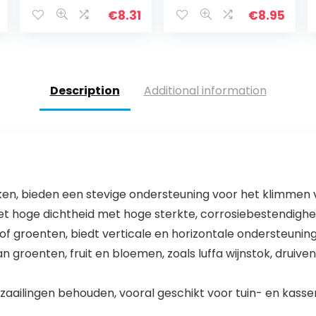
Netting Hoge
Weerstand
sterkte
Netting Hoge
€
8.31
€
8.95
Corrosiebesten
Sterkte Tuin
digheid Tuin
Planten Tool
Netting Frame
Tuin Mesh voor
Erwt Netting
Vining Groenten
voor Ochtend
Description
Additional information
Glorie
iken, bieden een stevige ondersteuning voor het klimmen v
 hoge dichtheid met hoge sterkte, corrosiebestendighei
of groenten, biedt verticale en horizontale ondersteuning
an groenten, fruit en bloemen, zoals luffa wijnstok, druive
 zaailingen behouden, vooral geschikt voor tuin- en kass