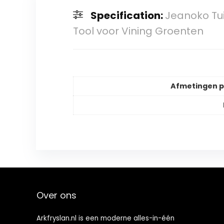
Specification:
Jeanoko Tui
Tool voor Vining Groenten
Afmetingen 
Over ons
Arkfryslan.nl is een moderne alles-in-één