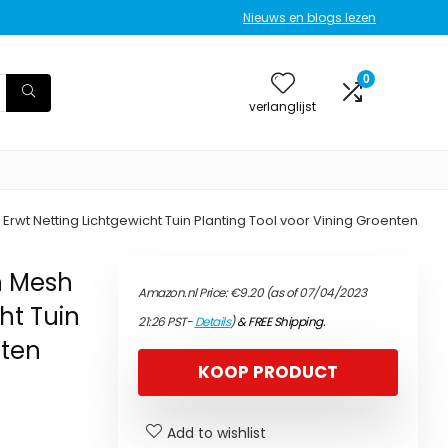
Nieuws en blogs lezen
0
verlanglijst
 Erwt Netting Lichtgewicht Tuin Planting Tool voor Vining Groenten
n Mesh
Amazon.nl Price:
€
9.20
(as of 07/04/2023
ht Tuin
21:26 PST-
Details
)
&
FREE Shipping
.
nten
KOOP PRODUCT
Add to wishlist