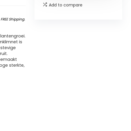
Add to compare
&
FREE Shipping
.
plantengroei.
nklimnet is
 stevige
uit.
 gemaakt
ge sterkte,