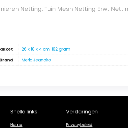
nieren Netting, Tuin Mesh Netting Erwt Nettin
pakket
‎26 x 18 x 4 cm; 182 gram
Brand
Merk: Jeanoko
Snelle links
Verklaringen
Home
Privacybeleid