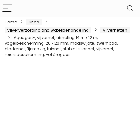
Home
Shop
Vijververzorging and waterbehandeling
Vijvernetten
Aquagart®, vijvernet, afmeting 14 m x 12 m,
vogelbescherming, 20 x 20 mm, maaswijdte, zwembad,
bladernet, fijnmazig, tuinnet, stabiel, silonnet, vijvernet,
reiersbescherming, volièregaas