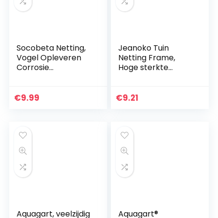
Socobeta Netting,
Jeanoko Tuin
Vogel Opleveren
Netting Frame,
Corrosie
Hoge sterkte
Weerstand Vijver
Lichtgewicht Tuin
Netting Tuin
Mesh Vijver Netting
Opleveren Frame
Netting Tuinieren
€
9.99
€
9.21
Oxidatie
Netting voor
Weerstand
Klimmen Plant
Tuinieren Netting
voor Kamperfoelie
Aquagart, veelzijdig
Aquagart®