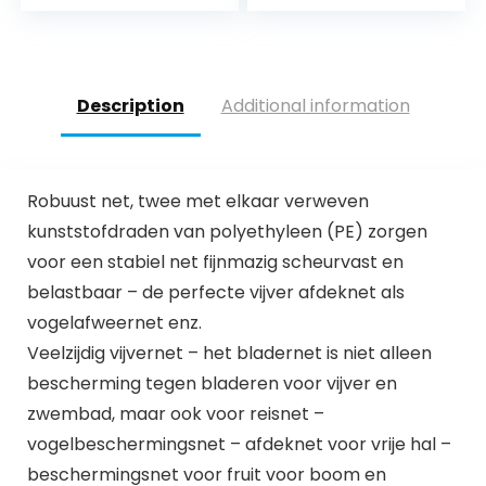
grondankers –
vijverafdekking,
robuust weefsel –
vogelafweernet,
weer- en UV-
reiiernet robuust
bestendig/netafde
verschillende
kking voor tuinvijver
maten (6 m, 10 m
Description
Additional information
&
breed groen)
zwembad/vijvernet
/ 9961550
Robuust net, twee met elkaar verweven
kunststofdraden van polyethyleen (PE) zorgen
voor een stabiel net fijnmazig scheurvast en
belastbaar – de perfecte vijver afdeknet als
vogelafweernet enz.
Veelzijdig vijvernet – het bladernet is niet alleen
bescherming tegen bladeren voor vijver en
zwembad, maar ook voor reisnet –
vogelbeschermingsnet – afdeknet voor vrije hal –
beschermingsnet voor fruit voor boom en