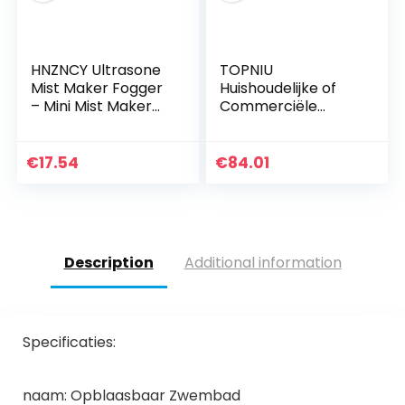
HNZNCY Ultrasone
TOPNIU
Mist Maker Fogger
Huishoudelijke of
– Mini Mist Maker
Commerciële
Fogger,
sproeiers Spuiter
Waterfontein Vijver
Nano Stoompistool
Mist Machine
Sterilisator,
€
17.54
€
84.01
Verstuiver
Desinfectie Blauw
Luchtbevochtiger,
Licht Nano
voor Halloween,
Stoompistool,
Partij, Tuin Decor
Blauw Licht
Desinfectie
Description
Additional information
Spuitpistool (Kleur:
Standaard)
Specificaties:
naam: Opblaasbaar Zwembad