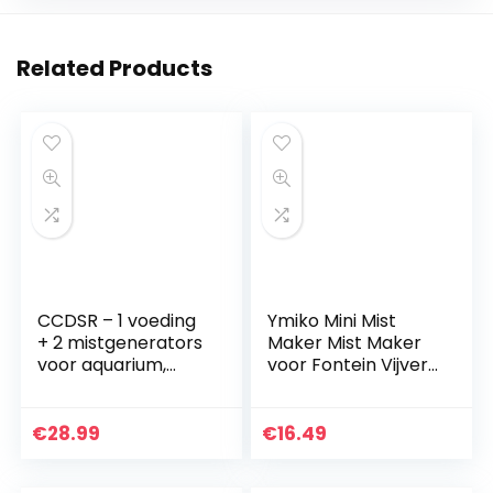
Related Products
CCDSR – 1 voeding
Ymiko Mini Mist
+ 2 mistgenerators
Maker Mist Maker
voor aquarium,
voor Fontein Vijver
vijver, mistmaker,
Fish Tank (geen
mistmaker,
Licht)
luchtbevochtiger,
€
28.99
€
16.49
landschapsdecorat
ie, voor fontein,