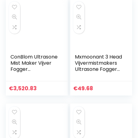
vijver, aquarium
ConBlom Ultrasone
Mxmoonant 3 Head
Mist Maker Vijver
Vijvermistmakers
Fogger
Ultrasone Fogger
Waterfontein met
Plastic Verstuiver
Power Adapter, DC
Luchtbevochtiger
24V Zinklegering
1500mL/H met 6
€
3,520.83
€
49.68
Luchtbevochtiger
Reserve
Verstuiver met
Vernevelingsschijve
Waterniveau
n voor Fontein
Sensing, voor Fish
Vijver Aquarium
tank landschap
Rotstuin Sink
Vijver Aquarium
Tuin